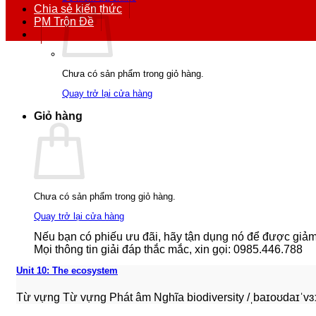
Chia sẻ kiến thức
PM Trộn Đề
Chưa có sản phẩm trong giỏ hàng.
Quay trở lại cửa hàng
Giỏ hàng
Chưa có sản phẩm trong giỏ hàng.
Quay trở lại cửa hàng
Nếu bạn có phiếu ưu đãi, hãy tận dụng nó để được giảm g
Mọi thông tin giải đáp thắc mắc, xin gọi: 0985.446.788
Unit 10: The ecosystem
Từ vựng Từ vựng Phát âm Nghĩa biodiversity /ˌbaɪoʊdaɪˈvɜːrsɪ