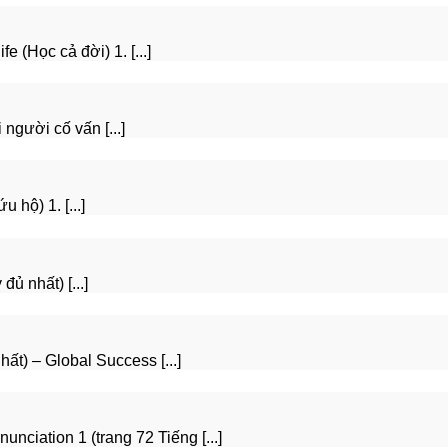
fe (Học cả đời) 1. [...]
người cố vấn [...]
 hộ) 1. [...]
ủ nhất) [...]
hất) – Global Success [...]
nciation 1 (trang 72 Tiếng [...]