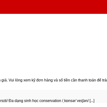
iá. Vui lòng xem kỹ đơn hàng và số tiền cần thanh toán để trán
ti/ Đa dạng sinh học conservation /ˌkɒnsərˈveɪʃən/ [...]