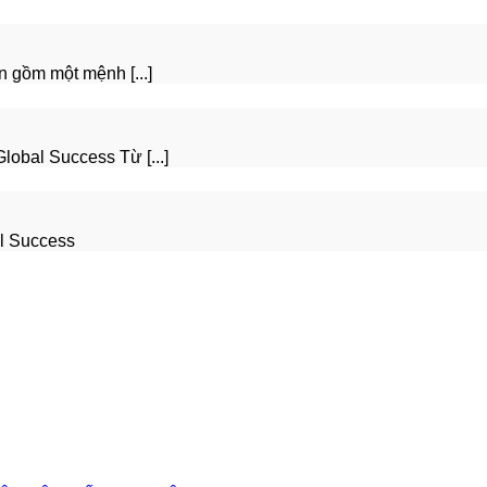
 gồm một mệnh [...]
lobal Success Từ [...]
al Success