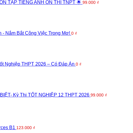
 ÔN TẬP TIẾNG ANH ÔN THI TNPT 🌟
99.000
₫
 - Nắm Bắt Công Việc Trong Mơ!
0
₫
Tốt Nghiệp THPT 2026 – Có Đáp Án
0
₫
BIỆT- Kỳ Thi TỐT NGHIỆP 12 THPT 2026
99.000
₫
rces B1
123.000
₫