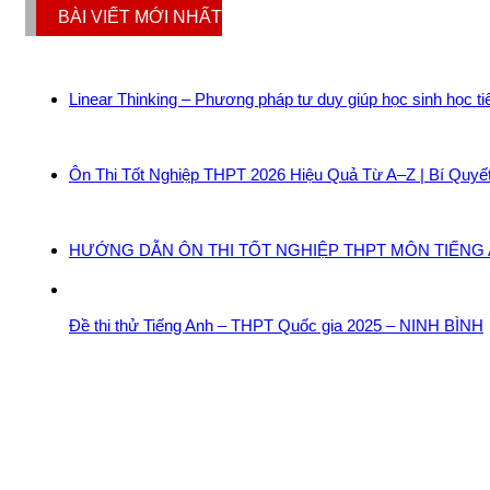
BÀI VIẾT MỚI NHẤT
Linear Thinking – Phương pháp tư duy giúp học sinh học t
Ôn Thi Tốt Nghiệp THPT 2026 Hiệu Quả Từ A–Z | Bí Quyế
HƯỚNG DẪN ÔN THI TỐT NGHIỆP THPT MÔN TIẾNG A
Đề thi thử Tiếng Anh – THPT Quốc gia 2025 – NINH BÌNH