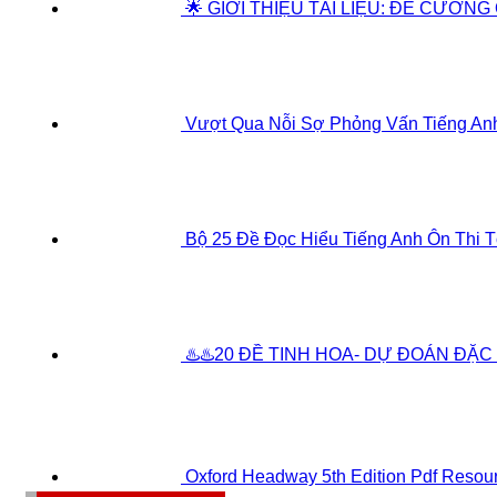
🌟 GIỚI THIỆU TÀI LIỆU: ĐỀ CƯƠNG
Vượt Qua Nỗi Sợ Phỏng Vấn Tiếng Anh
Bộ 25 Đề Đọc Hiểu Tiếng Anh Ôn Thi 
♨️♨️20 ĐỀ TINH HOA- DỰ ĐOÁN ĐẶC 
Oxford Headway 5th Edition Pdf Resou