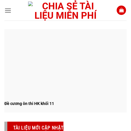
Bỏ
qua
nội
dung
Đề cương ôn thi HK khối 11
TÀI LIỆU MỚI CẬP NHẬT