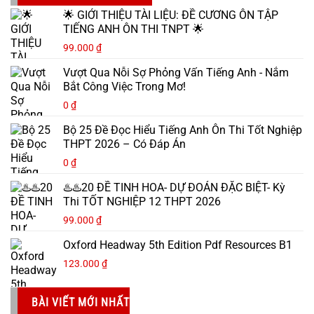
🌟 GIỚI THIỆU TÀI LIỆU: ĐỀ CƯƠNG ÔN TẬP
TIẾNG ANH ÔN THI TNPT 🌟
99.000
₫
Vượt Qua Nỗi Sợ Phỏng Vấn Tiếng Anh - Nắm
Bắt Công Việc Trong Mơ!
0
₫
Bộ 25 Đề Đọc Hiểu Tiếng Anh Ôn Thi Tốt Nghiệp
THPT 2026 – Có Đáp Án
0
₫
♨️♨️20 ĐỀ TINH HOA- DỰ ĐOÁN ĐẶC BIỆT- Kỳ
Thi TỐT NGHIỆP 12 THPT 2026
99.000
₫
Oxford Headway 5th Edition Pdf Resources B1
123.000
₫
BÀI VIẾT MỚI NHẤT