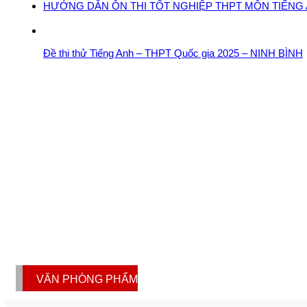
HƯỚNG DẪN ÔN THI TỐT NGHIỆP THPT MÔN TIẾNG A
Đề thi thử Tiếng Anh – THPT Quốc gia 2025 – NINH BÌNH
VĂN PHÒNG PHẨM