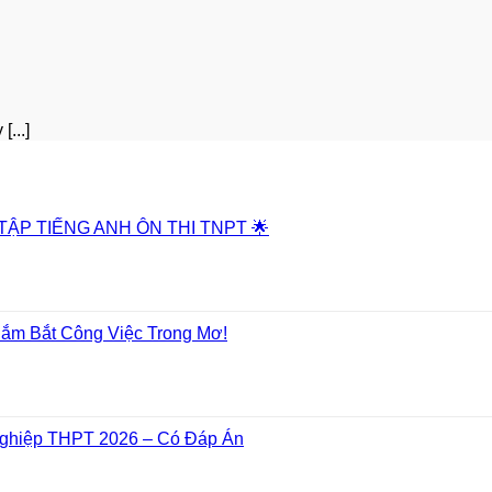
...]
 TẬP TIẾNG ANH ÔN THI TNPT 🌟
Nắm Bắt Công Việc Trong Mơ!
Nghiệp THPT 2026 – Có Đáp Án