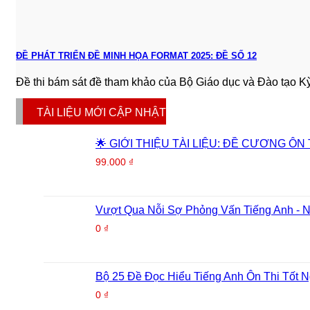
ĐỀ PHÁT TRIỂN ĐỀ MINH HỌA FORMAT 2025: ĐỀ SỐ 12
Đề thi bám sát đề tham khảo của Bộ Giáo dục và Đào tạo Kỳ [
TÀI LIỆU MỚI CẬP NHẬT
🌟 GIỚI THIỆU TÀI LIỆU: ĐỀ CƯƠNG ÔN
99.000
₫
Vượt Qua Nỗi Sợ Phỏng Vấn Tiếng Anh - 
0
₫
Bộ 25 Đề Đọc Hiểu Tiếng Anh Ôn Thi Tốt 
0
₫