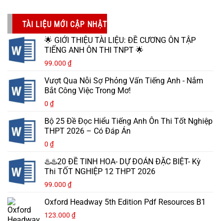
TÀI LIỆU MỚI CẬP NHẬT
🌟 GIỚI THIỆU TÀI LIỆU: ĐỀ CƯƠNG ÔN TẬP
TIẾNG ANH ÔN THI TNPT 🌟
99.000
₫
Vượt Qua Nỗi Sợ Phỏng Vấn Tiếng Anh - Nắm
Bắt Công Việc Trong Mơ!
0
₫
Bộ 25 Đề Đọc Hiểu Tiếng Anh Ôn Thi Tốt Nghiệp
THPT 2026 – Có Đáp Án
0
₫
♨️♨️20 ĐỀ TINH HOA- DỰ ĐOÁN ĐẶC BIỆT- Kỳ
Thi TỐT NGHIỆP 12 THPT 2026
99.000
₫
Oxford Headway 5th Edition Pdf Resources B1
123.000
₫