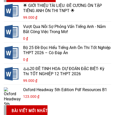
🌟 GIỚI THIỆU TÀI LIỆU: ĐỀ CƯƠNG ÔN TẬP
TIẾNG ANH ÔN THI TNPT 🌟
99.000
₫
Vượt Qua Nỗi Sợ Phỏng Vấn Tiếng Anh - Nắm
Bắt Công Việc Trong Mơ!
0
₫
Bộ 25 Đề Đọc Hiểu Tiếng Anh Ôn Thi Tốt Nghiệp
THPT 2026 – Có Đáp Án
0
₫
♨️♨️20 ĐỀ TINH HOA- DỰ ĐOÁN ĐẶC BIỆT- Kỳ
Thi TỐT NGHIỆP 12 THPT 2026
99.000
₫
Oxford Headway 5th Edition Pdf Resources B1
123.000
₫
BÀI VIẾT MỚI NHẤT