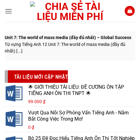
Bỏ
qua
nội
dung
Unit 7: The world of mass media (đầy đủ nhất) – Global Success
Từ vựng Tiếng Anh 12 Unit 7: The world of mass media (đầy đủ
nhất) [...]
TÀI LIỆU MỚI CẬP NHẬT
🌟 GIỚI THIỆU TÀI LIỆU: ĐỀ CƯƠNG ÔN TẬP
TIẾNG ANH ÔN THI TNPT 🌟
99.000
₫
Vượt Qua Nỗi Sợ Phỏng Vấn Tiếng Anh - Nắm
Bắt Công Việc Trong Mơ!
0
₫
Bộ 25 Đề Đọc Hiểu Tiếng Anh Ôn Thi Tốt Nghiệp