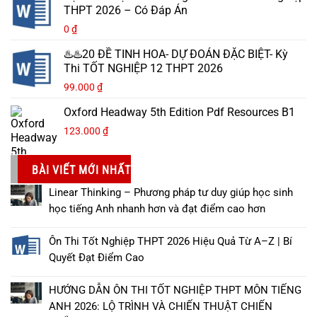
THPT 2026 – Có Đáp Án
0
₫
♨️♨️20 ĐỀ TINH HOA- DỰ ĐOÁN ĐẶC BIỆT- Kỳ
Thi TỐT NGHIỆP 12 THPT 2026
99.000
₫
Oxford Headway 5th Edition Pdf Resources B1
123.000
₫
BÀI VIẾT MỚI NHẤT
Linear Thinking – Phương pháp tư duy giúp học sinh
học tiếng Anh nhanh hơn và đạt điểm cao hơn
Ôn Thi Tốt Nghiệp THPT 2026 Hiệu Quả Từ A–Z | Bí
Quyết Đạt Điểm Cao
HƯỚNG DẪN ÔN THI TỐT NGHIỆP THPT MÔN TIẾNG
ANH 2026: LỘ TRÌNH VÀ CHIẾN THUẬT CHIẾN