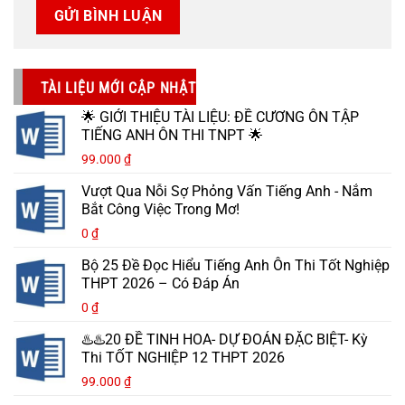
TÀI LIỆU MỚI CẬP NHẬT
🌟 GIỚI THIỆU TÀI LIỆU: ĐỀ CƯƠNG ÔN TẬP
TIẾNG ANH ÔN THI TNPT 🌟
99.000
₫
Vượt Qua Nỗi Sợ Phỏng Vấn Tiếng Anh - Nắm
Bắt Công Việc Trong Mơ!
0
₫
Bộ 25 Đề Đọc Hiểu Tiếng Anh Ôn Thi Tốt Nghiệp
THPT 2026 – Có Đáp Án
0
₫
♨️♨️20 ĐỀ TINH HOA- DỰ ĐOÁN ĐẶC BIỆT- Kỳ
Thi TỐT NGHIỆP 12 THPT 2026
99.000
₫