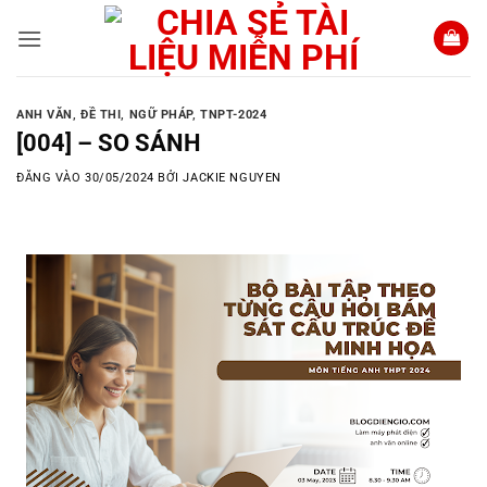
Bỏ
qua
nội
dung
ANH VĂN
,
ĐỀ THI
,
NGỮ PHÁP
,
TNPT-2024
[004] – SO SÁNH
ĐĂNG VÀO
30/05/2024
BỞI
JACKIE NGUYEN