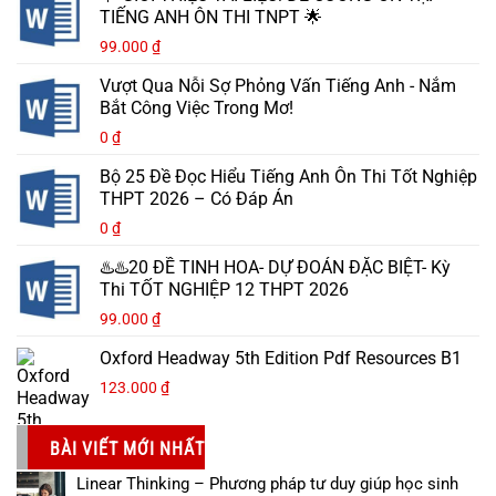
TIẾNG ANH ÔN THI TNPT 🌟
99.000
₫
Vượt Qua Nỗi Sợ Phỏng Vấn Tiếng Anh - Nắm
Bắt Công Việc Trong Mơ!
0
₫
Bộ 25 Đề Đọc Hiểu Tiếng Anh Ôn Thi Tốt Nghiệp
THPT 2026 – Có Đáp Án
0
₫
♨️♨️20 ĐỀ TINH HOA- DỰ ĐOÁN ĐẶC BIỆT- Kỳ
Thi TỐT NGHIỆP 12 THPT 2026
99.000
₫
Oxford Headway 5th Edition Pdf Resources B1
123.000
₫
BÀI VIẾT MỚI NHẤT
Linear Thinking – Phương pháp tư duy giúp học sinh