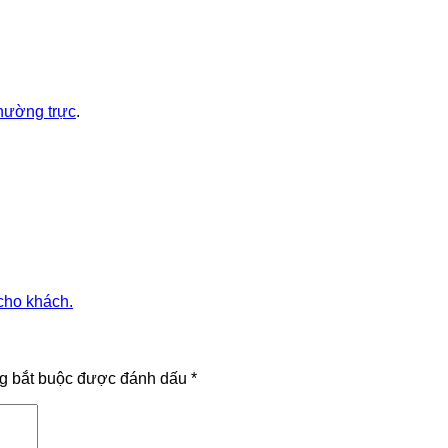
thường trực
.
cho khách.
g bắt buộc được đánh dấu
*