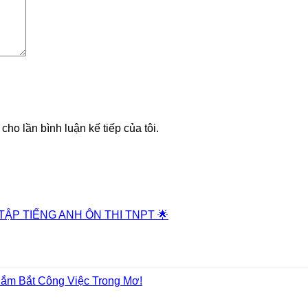
cho lần bình luận kế tiếp của tôi.
 TẬP TIẾNG ANH ÔN THI TNPT 🌟
Nắm Bắt Công Việc Trong Mơ!