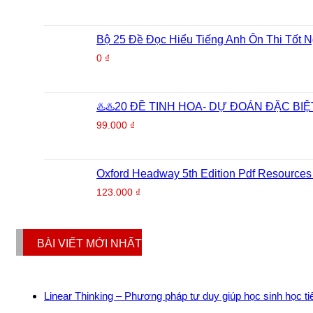
Bộ 25 Đề Đọc Hiểu Tiếng Anh Ôn Thi Tốt 
0
₫
♨️♨️20 ĐỀ TINH HOA- DỰ ĐOÁN ĐẶC BIỆT
99.000
₫
Oxford Headway 5th Edition Pdf Resources
123.000
₫
BÀI VIẾT MỚI NHẤT
Linear Thinking – Phương pháp tư duy giúp học sinh học t