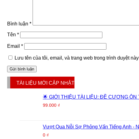
Bình luận
*
Tên
*
Email
*
Lưu tên của tôi, email, và trang web trong trình duyệt này 
TÀI LIỆU MỚI CẬP NHẬT
🌟 GIỚI THIỆU TÀI LIỆU: ĐỀ CƯƠNG ÔN
99.000
₫
Vượt Qua Nỗi Sợ Phỏng Vấn Tiếng Anh - 
0
₫