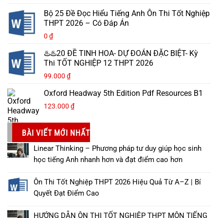
Bộ 25 Đề Đọc Hiểu Tiếng Anh Ôn Thi Tốt Nghiệp
THPT 2026 – Có Đáp Án
0
₫
♨️♨️20 ĐỀ TINH HOA- DỰ ĐOÁN ĐẶC BIỆT- Kỳ
Thi TỐT NGHIỆP 12 THPT 2026
99.000
₫
Oxford Headway 5th Edition Pdf Resources B1
123.000
₫
BÀI VIẾT MỚI NHẤT
Linear Thinking – Phương pháp tư duy giúp học sinh
học tiếng Anh nhanh hơn và đạt điểm cao hơn
Ôn Thi Tốt Nghiệp THPT 2026 Hiệu Quả Từ A–Z | Bí
Quyết Đạt Điểm Cao
HƯỚNG DẪN ÔN THI TỐT NGHIỆP THPT MÔN TIẾNG