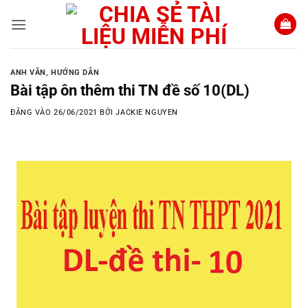
Bỏ
qua
nội
dung
ANH VĂN
,
HƯỚNG DẪN
Bài tập ôn thêm thi TN đề số 10(DL)
ĐĂNG VÀO
26/06/2021
BỞI
JACKIE NGUYEN