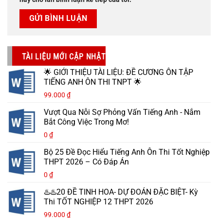
TÀI LIỆU MỚI CẬP NHẬT
🌟 GIỚI THIỆU TÀI LIỆU: ĐỀ CƯƠNG ÔN TẬP
TIẾNG ANH ÔN THI TNPT 🌟
99.000
₫
Vượt Qua Nỗi Sợ Phỏng Vấn Tiếng Anh - Nắm
Bắt Công Việc Trong Mơ!
0
₫
Bộ 25 Đề Đọc Hiểu Tiếng Anh Ôn Thi Tốt Nghiệp
THPT 2026 – Có Đáp Án
0
₫
♨️♨️20 ĐỀ TINH HOA- DỰ ĐOÁN ĐẶC BIỆT- Kỳ
Thi TỐT NGHIỆP 12 THPT 2026
99.000
₫