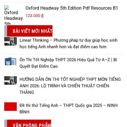
Oxford Headway 5th Edition Pdf Resources B1
123.000
₫
BÀI VIẾT MỚI NHẤT
Linear Thinking – Phương pháp tư duy giúp học sinh
học tiếng Anh nhanh hơn và đạt điểm cao hơn
Ôn Thi Tốt Nghiệp THPT 2026 Hiệu Quả Từ A–Z | Bí
Quyết Đạt Điểm Cao
HƯỚNG DẪN ÔN THI TỐT NGHIỆP THPT MÔN TIẾNG
ANH 2026: LỘ TRÌNH VÀ CHIẾN THUẬT CHIẾN
THẮNG
Đề thi thử Tiếng Anh – THPT Quốc gia 2025 – NINH
BÌNH
VĂN PHÒNG PHẨM