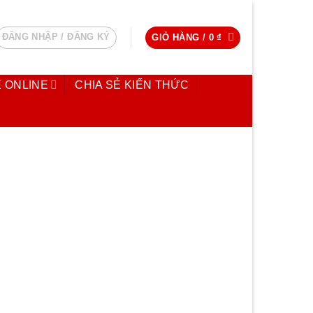
ĐĂNG NHẬP / ĐĂNG KÝ
GIỎ HÀNG /
0
₫
 ONLINE
CHIA SẺ KIẾN THỨC