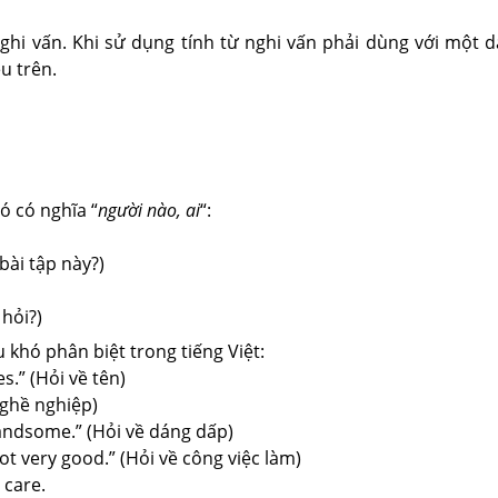
ghi vấn. Khi sử dụng tính từ nghi vấn phải dùng với một d
u trên.
ó có nghĩa “
người nào, ai
“:
bài tập này?)
 hỏi?)
 khó phân biệt trong tiếng Việt:
s.” (Hỏi về tên)
nghề nghiệp)
 handsome.” (Hỏi về dáng dấp)
not very good.” (Hỏi về công việc làm)
 care.