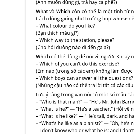
(Anh muốn dùng gì, trà hay cà phê?)
What
và
Which
còn có thể là một tính từ n
Cách dùng giống như trường hợp
whose
nê
– What colour do you like?
(Bạn thích màu gì?)
– Which way to the station, please?
(Cho hỏi đường nào đi đến ga ạ?)
Which
có thể dùng để nói về người. Khi ấy n
– Which of you can’t do this exercise?
(Em nào (trong số các em) không làm được 
– Which boys can answer all the questions?
(Những cậu nào có thể trả lời tất cả các câu
Lưu ý rằng trong văn nói có một số mẫu câu
– “Who is that man?” — “He’s Mr. John Barne
– “What is he?” — “He’s a teacher.” (Hỏi về 
– “What is he like?” — “He’s tall, dark, and
– “What’s he like as a pianist?” — “Oh, he’s 
– I don’t know who or what he is; and I don’t