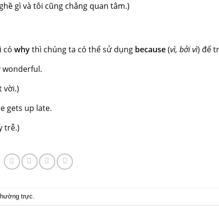
nghề gì và tôi cũng chẳng quan tâm.)
i có
why
thì chúng ta có thể sử dụng
because
(
vì, bởi vì
) để tr
y wonderful.
 vời.)
e gets up late.
 trễ.)
 thường trực
.