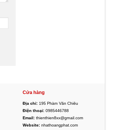
Cửa hàng
Địa chỉ:
195 Phàm Văn Chiêu
Điện thoại:
0985446788
Email:
thienthien8xx@gmail.com
Website:
nhathoangphat.com