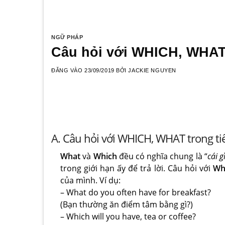
NGỮ PHÁP
Câu hỏi với WHICH, WHAT
ĐĂNG VÀO
23/09/2019
BỞI
JACKIE NGUYEN
A. Câu hỏi với WHICH, WHAT trong t
What
và
Which
đều có nghĩa chung là “
cái g
trong giới hạn ấy để trả lời. Câu hỏi với
Wh
của mình. Ví dụ:
– What do you often have for breakfast?
(Bạn thường ăn điểm tâm bằng gì?)
– Which will you have, tea or coffee?