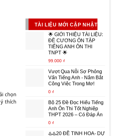
TÀI LIỆU MỚI CẬP NHẬT
🌟 GIỚI THIỆU TÀI LIỆU:
ĐỀ CƯƠNG ÔN TẬP
TIẾNG ANH ÔN THI
TNPT 🌟
99.000
₫
Vượt Qua Nỗi Sợ Phỏng
Vấn Tiếng Anh - Nắm Bắt
Công Việc Trong Mơ!
0
₫
ải chọn
ý thích
Bộ 25 Đề Đọc Hiểu Tiếng
Anh Ôn Thi Tốt Nghiệp
THPT 2026 – Có Đáp Án
0
₫
♨️♨️20 ĐỀ TINH HOA- DỰ