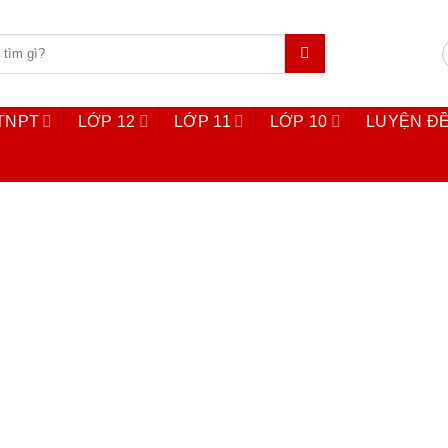
 TNPT
LỚP 12
LỚP 11
LỚP 10
LUYỆN ĐỀ