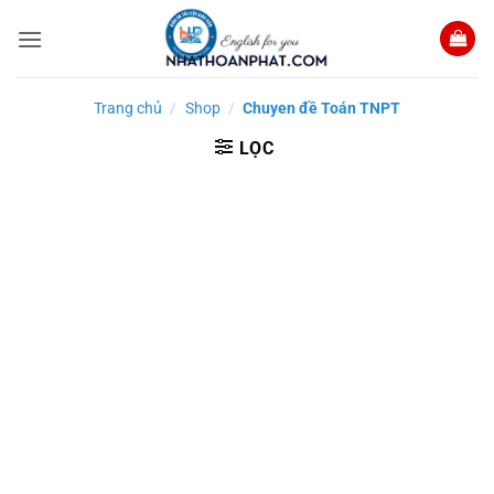
Bỏ
qua
nội
dung
Trang chủ
/
Shop
/
Chuyen đề Toán TNPT
LỌC