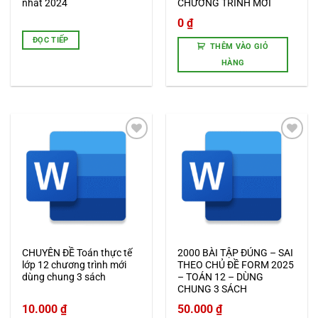
nhất 2024
CHƯƠNG TRÌNH MỚI
0
₫
ĐỌC TIẾP
THÊM VÀO GIỎ
HÀNG
Add to
Add to
wishlist
wishlist
CHUYÊN ĐỀ Toán thực tế
2000 BÀI TẬP ĐÚNG – SAI
lớp 12 chương trình mới
THEO CHỦ ĐỀ FORM 2025
dùng chung 3 sách
– TOÁN 12 – DÙNG
CHUNG 3 SÁCH
10.000
₫
50.000
₫