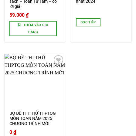
sách – Toán Từ Tâm – có
nhất 2024
lời giải
59.000
₫
ĐỌC TIẾP
THÊM VÀO GIỎ
HÀNG
Add to
wishlist
BỘ ĐỀ THI THỬ THPTQG
MÔN TOÁN NĂM 2025
CHƯƠNG TRÌNH MỚI
0
₫