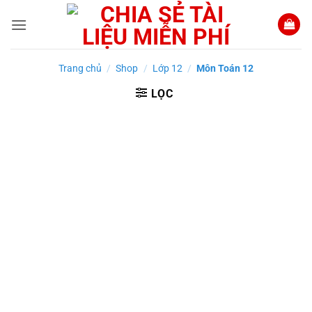
Bỏ
qua
nội
dung
Trang chủ
/
Shop
/
Lớp 12
/
Môn Toán 12
LỌC