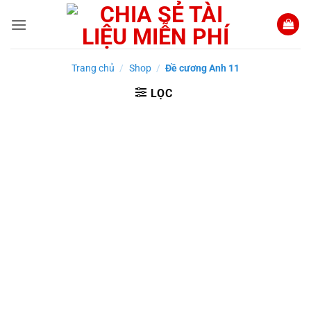
Bỏ
qua
nội
dung
Trang chủ
/
Shop
/
Đề cương Anh 11
LỌC