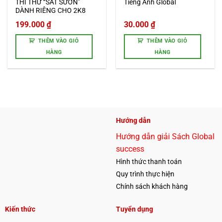
THI THỬ “SÁT SƯỜN”
Tiếng Anh Global
DÀNH RIÊNG CHO 2K8
Giá
199.000
₫
30.000
₫
gốc
Giá
là:
hiện
THÊM VÀO GIỎ
THÊM VÀO GIỎ
500.000 ₫.
tại
HÀNG
HÀNG
là:
199.000 ₫.
Hướng dẫn
Hướng dẫn giải Sách Global
success
Hình thức thanh toán
Quy trình thực hiện
Chính sách khách hàng
Kiến thức
Tuyển dụng