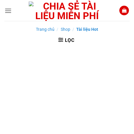
Bỏ
qua
nội
dung
Trang chủ
/
Shop
/
Tài liệu Hot
LỌC