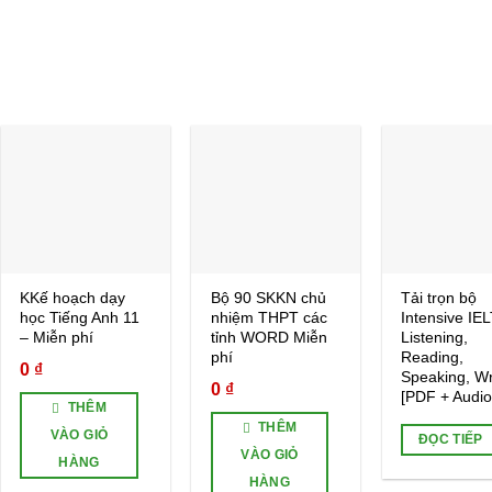
Add to
Add to
wishlist
wishlist
KKế hoạch dạy
Bộ 90 SKKN chủ
Tải trọn bộ
học Tiếng Anh 11
nhiệm THPT các
Intensive IE
– Miễn phí
tỉnh WORD Miễn
Listening,
phí
Reading,
0
₫
Speaking, Wr
0
₫
[PDF + Audio
THÊM
THÊM
VÀO GIỎ
ĐỌC TIẾP
VÀO GIỎ
HÀNG
HÀNG