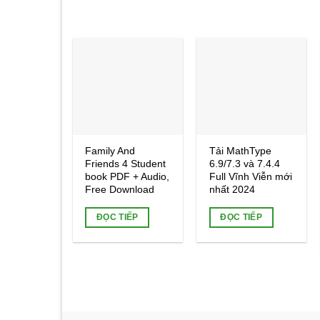
Add to
Add to
wishlist
wishlist
Family And
Tải MathType
Friends 4 Student
6.9/7.3 và 7.4.4
book PDF + Audio,
Full Vĩnh Viễn mới
Free Download
nhất 2024
ĐỌC TIẾP
ĐỌC TIẾP