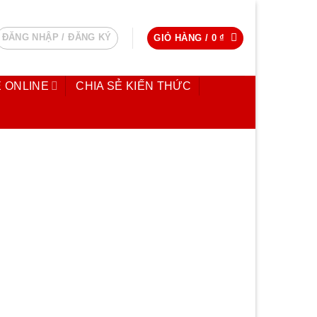
ĐĂNG NHẬP / ĐĂNG KÝ
GIỎ HÀNG /
0
₫
 ONLINE
CHIA SẺ KIẾN THỨC