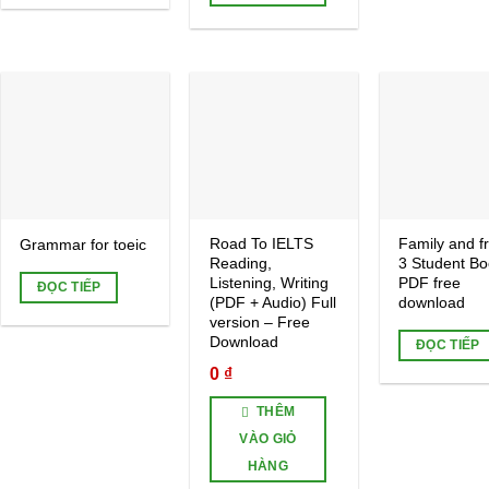
Add to
Add to
wishlist
wishlist
Road To IELTS
Family and f
Grammar for toeic
Reading,
3 Student B
Listening, Writing
PDF free
ĐỌC TIẾP
(PDF + Audio) Full
download
version – Free
Download
ĐỌC TIẾP
0
₫
THÊM
VÀO GIỎ
HÀNG