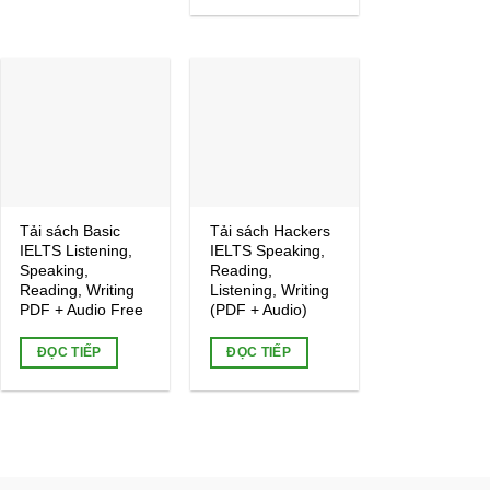
Add to
Add to
wishlist
wishlist
Tải sách Basic
Tải sách Hackers
IELTS Listening,
IELTS Speaking,
Speaking,
Reading,
Reading, Writing
Listening, Writing
PDF + Audio Free
(PDF + Audio)
ĐỌC TIẾP
ĐỌC TIẾP