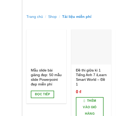
Trang chủ
/
Shop
/
Tài liệu miễn phí
Add to
Add to
wishlist
wishlist
Mẫu slide bài
Đề thi giữa kì 1
giảng đẹp: 50 mẫu
Tiếng Anh 7 iLearn
slide Powerpoint
Smart World – Đề
đẹp miễn phí
1
0
₫
ĐỌC TIẾP
THÊM
VÀO GIỎ
HÀNG