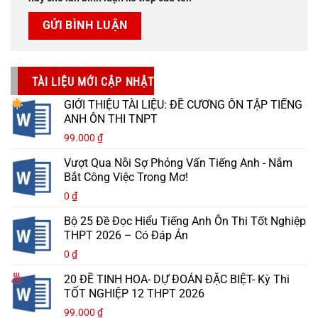
TÀI LIỆU MỚI CẬP NHẬT
GIỚI THIỆU TÀI LIỆU: ĐỀ CƯƠNG ÔN TẬP TIẾNG
ANH ÔN THI TNPT
99.000
₫
Vượt Qua Nỗi Sợ Phỏng Vấn Tiếng Anh - Nắm
Bắt Công Việc Trong Mơ!
0
₫
Bộ 25 Đề Đọc Hiểu Tiếng Anh Ôn Thi Tốt Nghiệp
THPT 2026 – Có Đáp Án
0
₫
20 ĐỀ TINH HOA- DỰ ĐOÁN ĐẶC BIỆT- Kỳ Thi
TỐT NGHIỆP 12 THPT 2026
99.000
₫