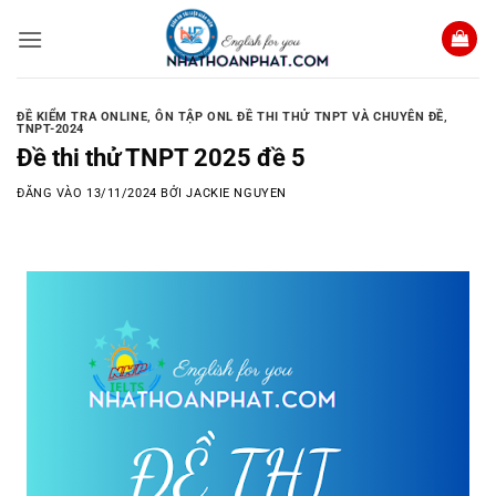
Bỏ
qua
nội
dung
ĐỀ KIỂM TRA ONLINE
,
ÔN TẬP ONL ĐỀ THI THỬ TNPT VÀ CHUYÊN ĐỀ
,
TNPT-2024
Đề thi thử TNPT 2025 đề 5
ĐĂNG VÀO
13/11/2024
BỞI
JACKIE NGUYEN