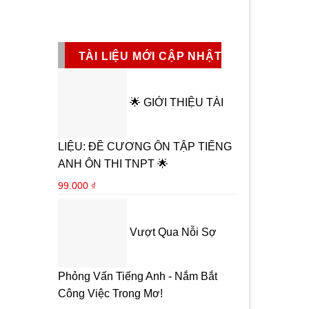
TÀI LIỆU MỚI CẬP NHẬT
🌟 GIỚI THIỆU TÀI
LIỆU: ĐỀ CƯƠNG ÔN TẬP TIẾNG
ANH ÔN THI TNPT 🌟
99.000
₫
Vượt Qua Nỗi Sợ
Phỏng Vấn Tiếng Anh - Nắm Bắt
Công Việc Trong Mơ!