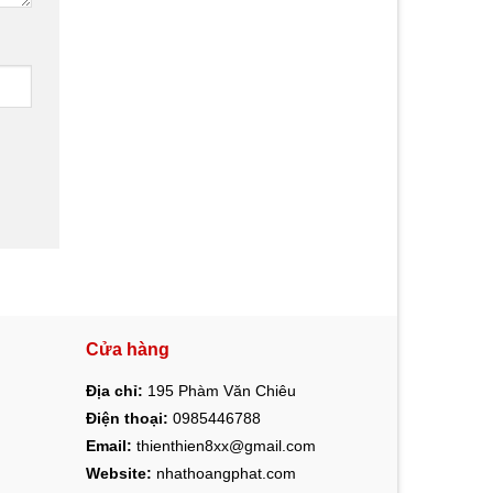
Cửa hàng
Địa chỉ:
195 Phàm Văn Chiêu
Điện thoại:
0985446788
Email:
thienthien8xx@gmail.com
Website:
nhathoangphat.com