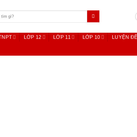
 TNPT
LỚP 12
LỚP 11
LỚP 10
LUYỆN ĐỀ