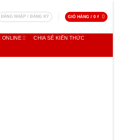
ĐĂNG NHẬP / ĐĂNG KÝ
GIỎ HÀNG /
0
₫
 ONLINE
CHIA SẺ KIẾN THỨC