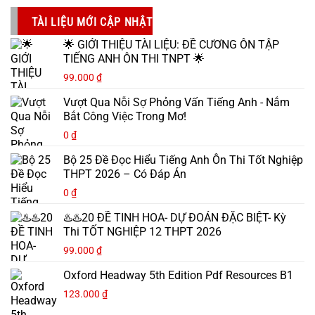
TÀI LIỆU MỚI CẬP NHẬT
🌟 GIỚI THIỆU TÀI LIỆU: ĐỀ CƯƠNG ÔN TẬP
TIẾNG ANH ÔN THI TNPT 🌟
99.000
₫
Vượt Qua Nỗi Sợ Phỏng Vấn Tiếng Anh - Nắm
Bắt Công Việc Trong Mơ!
0
₫
Bộ 25 Đề Đọc Hiểu Tiếng Anh Ôn Thi Tốt Nghiệp
THPT 2026 – Có Đáp Án
0
₫
♨️♨️20 ĐỀ TINH HOA- DỰ ĐOÁN ĐẶC BIỆT- Kỳ
Thi TỐT NGHIỆP 12 THPT 2026
99.000
₫
Oxford Headway 5th Edition Pdf Resources B1
123.000
₫