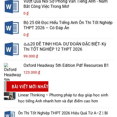
Vượt Qua Nỗi Sợ Phỏng Vấn Tiếng Anh - Nắm
Bắt Công Việc Trong Mơ!
0
₫
Bộ 25 Đề Đọc Hiểu Tiếng Anh Ôn Thi Tốt Nghiệp
THPT 2026 – Có Đáp Án
0
₫
♨️♨️20 ĐỀ TINH HOA- DỰ ĐOÁN ĐẶC BIỆT- Kỳ
Thi TỐT NGHIỆP 12 THPT 2026
99.000
₫
Oxford Headway 5th Edition Pdf Resources B1
123.000
₫
BÀI VIẾT MỚI NHẤT
Linear Thinking – Phương pháp tư duy giúp học sinh
học tiếng Anh nhanh hơn và đạt điểm cao hơn
Ôn Thi Tốt Nghiệp THPT 2026 Hiệu Quả Từ A–Z | Bí