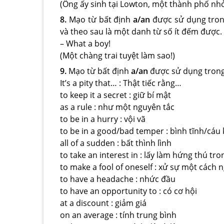
(Ông ấy sinh tại Lowton, một thành phố nhỏ
8.
Mạo từ bất định
a/an
được sử dụng trong
và theo sau là một danh từ số ít đếm được.
– What a boy!
(Một chàng trai tuyệt làm sao!)
9.
Mạo từ bất định
a/an
được sử dụng trong 
It’s a pity that… : Thật tiếc rằng…
to keep it a secret : giữ bí mật
as a rule : như một nguyên tắc
to be in a hurry : vội vã
to be in a good/bad temper : bình tĩnh/cáu 
all of a sudden : bất thình lình
to take an interest in : lấy làm hứng thú tro
to make a fool of oneself : xử sự một cách
to have a headache : nhức đầu
to have an opportunity to : có cơ hội
at a discount : giảm giá
on an average : tính trung bình