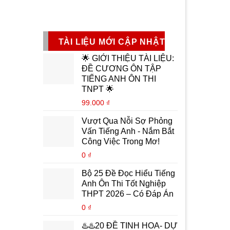
TÀI LIỆU MỚI CẬP NHẬT
🌟 GIỚI THIỆU TÀI LIỆU:
ĐỀ CƯƠNG ÔN TẬP
TIẾNG ANH ÔN THI
TNPT 🌟
99.000
₫
Vượt Qua Nỗi Sợ Phỏng
Vấn Tiếng Anh - Nắm Bắt
Công Việc Trong Mơ!
0
₫
Bộ 25 Đề Đọc Hiểu Tiếng
Anh Ôn Thi Tốt Nghiệp
THPT 2026 – Có Đáp Án
0
₫
♨️♨️20 ĐỀ TINH HOA- DỰ