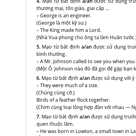
4.
Mạo từ bất định
a/an
được sử dụng trướ
thương mại, tôn giáo, giai cấp …
– George is an engineer.
(George là một kỹ sư.)
– The King made him a Lord.
(Nhà Vua phong cho ông ta làm Huân tước.
5.
Mạo từ bất định
a/an
được sử dụng trướ
bình thường.
– A Mr. Johnson called to see you when you
(Một Ô. Johnson nào đó đã gọi để gặp bạn k
6.
Mạo từ bất định
a/an
được sử dụng với ý 
– They were much of a size.
(Chúng cùng cỡ.)
Birds of a feather flock together.
(Chim cùng loại lông hợp đàn với nhau — 
7.
Mạo từ bất định
a/an
được sử dụng trước 
quen thuộc lắm.
– He was born in Lowton, a small town in La