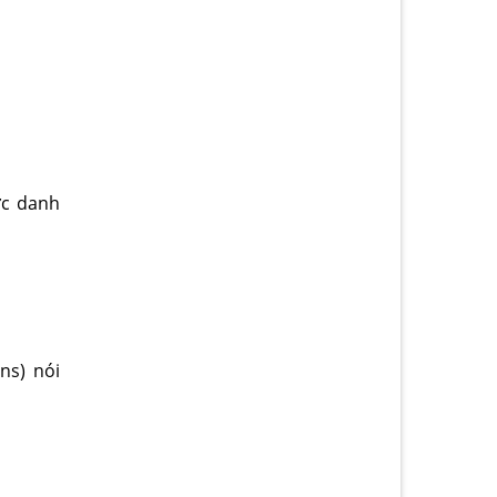
ức danh
ns) nói