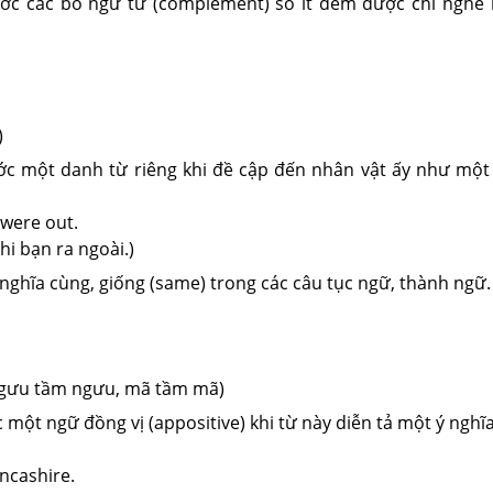
c các bổ ngữ từ (complement) số ít đếm được chỉ nghề 
)
c một danh từ riêng khi đề cập đến nhân vật ấy như một 
 were out.
hi bạn ra ngoài.)
nghĩa cùng, giống (same) trong các câu tục ngữ, thành ngữ.
Ngưu tầm ngưu, mã tầm mã)
một ngữ đồng vị (appositive) khi từ này diễn tả một ý nghĩ
ncashire.