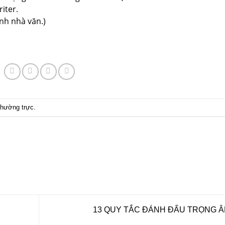
riter.
ành nhà văn.)
 thường trực
.
13 QUY TẮC ĐÁNH ĐẤU TRỌNG 