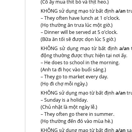
(Cô ấy mua thit bò và thịt heo.)
KHÔNG sử dụng mạo từ bất định
a/an
tr
– They often have lunch at 1 o’clock.
(Họ thường ăn trưa lúc một giờ.)
– Dinner will be served at 5 o’clock.
(Bữa ăn tối sẽ được dọn lúc 5 giờ.)
KHÔNG sử dụng mạo từ bất định
a/an
t
động thường được thực hiện tại nơi ấy.
– He does to school in the morning.
(Anh ta đi học vào buổi sáng.)
– They go to market every day.
(Họ đi chợ mỗi ngày.)
KHÔNG sử dụng mạo từ bất định
a/an
tr
– Sunday is a holiday.
(Chủ nhật là một ngày lễ.)
– They often go there in summer.
(Họ thường đến đó vào mùa hè.)
KHÔNG sử dụng mạo từ bất định
a/an
sa