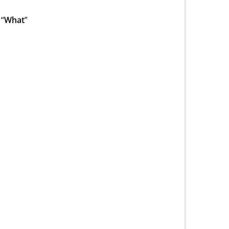
“
What
”