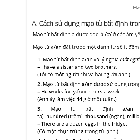
Mạo
A. Cách sử dụng mạo từ bất định tro
Mạo từ bất định a được đọc là
/ơ/
ở các âm yế
Mạo từ
a/an
đặt trước một danh từ số ít đếm
1.
Mạo từ bất định
a/an
với ý nghĩa
một người
– I have a sister and two brothers.
(Tôi có một người chị và hai người anh.)
2.
Mạo từ bất định
a/an
được sử dụng trong
– He works forty-four hours a week.
(Anh ấy làm việc 44 giờ một tuần.)
3.
Mạo từ bất định
a/an
đ
tá),
hundred
(trăm),
thousand
(ngàn),
milli
– There are a dozen eggs in the fridge.
(Có một chục trứng trong tủ lạnh.)