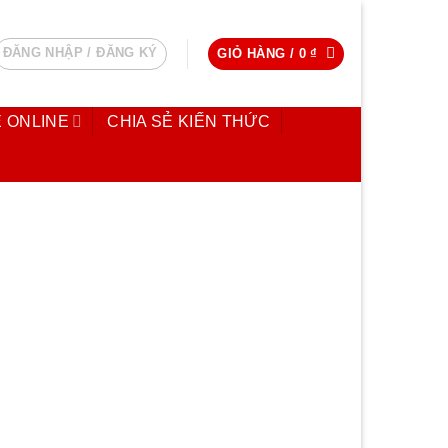
ĐĂNG NHẬP / ĐĂNG KÝ
GIỎ HÀNG /
0
₫
 ONLINE
CHIA SẺ KIẾN THỨC