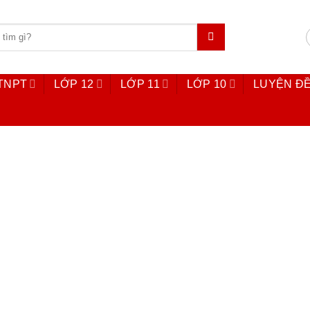
 TNPT
LỚP 12
LỚP 11
LỚP 10
LUYỆN ĐỀ