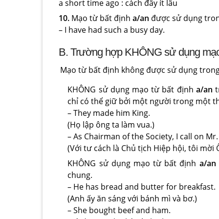
a short time ago : cách đây ít lâu
10.
Mạo từ bất định
a/an
được sử dụng trong
– I have had such a busy day.
B. Trường hợp KHÔNG sử dụng mạo 
Mạo từ bất định không được sử dụng trong
KHÔNG sử dụng mạo từ bất định
a/an
t
chỉ có thể giữ bởi một người trong một t
– They made him King.
(Họ lập ông ta làm vua.)
– As Chairman of the Society, I call on Mr
(Với tư cách là Chủ tịch Hiệp hội, tôi mờ
KHÔNG sử dụng mạo từ bất định
a/an
chung.
– He has bread and butter for breakfast.
(Anh ấy ăn sáng với bánh mì và bơ.)
– She bought beef and ham.