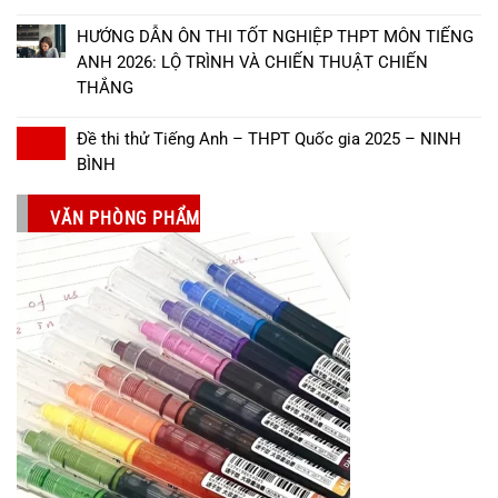
HƯỚNG DẪN ÔN THI TỐT NGHIỆP THPT MÔN TIẾNG
ANH 2026: LỘ TRÌNH VÀ CHIẾN THUẬT CHIẾN
THẮNG
Đề thi thử Tiếng Anh – THPT Quốc gia 2025 – NINH
BÌNH
VĂN PHÒNG PHẨM