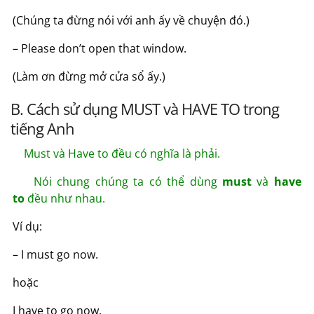
(Chúng ta đừng nói với anh ấy về chuyện đó.)
– Please don’t open that window.
(Làm ơn đừng mở cửa sổ ấy.)
B. Cách sử dụng MUST và HAVE TO trong
tiếng Anh
Must và Have to đều có nghĩa là phải.
Nói chung chúng ta có thể dùng
must
và
have
to
đều như nhau.
Ví dụ:
– I must go now.
hoặc
I have to go now.