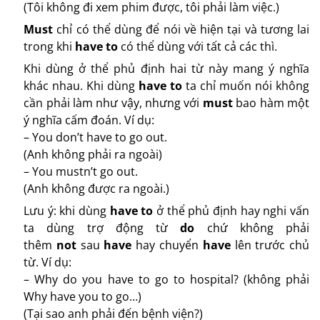
(Tôi không đi xem phim được, tôi phải làm việc.)
Must
chỉ có thể dùng để nói về hiện tại và tương lai
trong khi
have to
có thể dùng với tất cả các thì.
Khi dùng ở thể phủ định hai từ này mang ý nghĩa
khác nhau. Khi dùng
have to
ta chỉ muốn nói không
cần phải làm như vậy, nhưng với
must
bao hàm một
ý nghĩa cấm đoán. Ví dụ:
– You don’t have to go out.
(Anh không phải ra ngoài)
– You mustn’t go out.
(Anh không được ra ngoài.)
Lưu ý: khi dùng
have to
ở thể phủ định hay nghi vấn
ta dùng trợ động từ
do
chứ không phải
thêm
not
sau
have
hay chuyển
have
lên trước chủ
từ. Ví dụ:
– Why do you have to go to hospital? (không phải
Why have you to go…)
(Tại sao anh phải đến bệnh viện?)