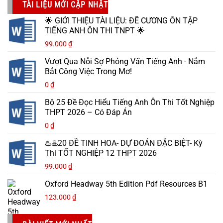
TÀI LIỆU MỚI CẬP NHẬT
🌟 GIỚI THIỆU TÀI LIỆU: ĐỀ CƯƠNG ÔN TẬP
TIẾNG ANH ÔN THI TNPT 🌟
99.000
₫
Vượt Qua Nỗi Sợ Phỏng Vấn Tiếng Anh - Nắm
Bắt Công Việc Trong Mơ!
0
₫
Bộ 25 Đề Đọc Hiểu Tiếng Anh Ôn Thi Tốt Nghiệp
THPT 2026 – Có Đáp Án
0
₫
♨️♨️20 ĐỀ TINH HOA- DỰ ĐOÁN ĐẶC BIỆT- Kỳ
Thi TỐT NGHIỆP 12 THPT 2026
99.000
₫
Oxford Headway 5th Edition Pdf Resources B1
123.000
₫