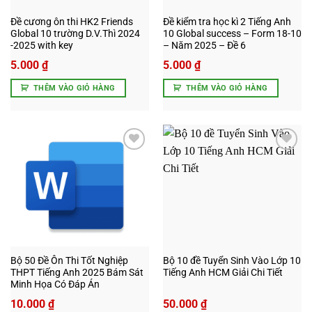
Đề cương ôn thi HK2 Friends
Đề kiểm tra học kì 2 Tiếng Anh
Global 10 trường D.V.Thì 2024
10 Global success – Form 18-10
-2025 with key
– Năm 2025 – Đề 6
5.000
₫
5.000
₫
THÊM VÀO GIỎ HÀNG
THÊM VÀO GIỎ HÀNG
Add to
Add to
wishlist
wishlist
Bộ 50 Đề Ôn Thi Tốt Nghiệp
Bộ 10 đề Tuyển Sinh Vào Lớp 10
THPT Tiếng Anh 2025 Bám Sát
Tiếng Anh HCM Giải Chi Tiết
Minh Họa Có Đáp Án
10.000
₫
50.000
₫