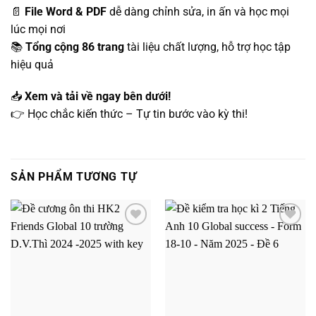
📄
File Word & PDF
dễ dàng chỉnh sửa, in ấn và học mọi
lúc mọi nơi
📚
Tổng cộng 86 trang
tài liệu chất lượng, hỗ trợ học tập
hiệu quả
📥
Xem và tải về ngay bên dưới!
👉 Học chắc kiến thức – Tự tin bước vào kỳ thi!
SẢN PHẨM TƯƠNG TỰ
Add to
Add to
wishlist
wishlist