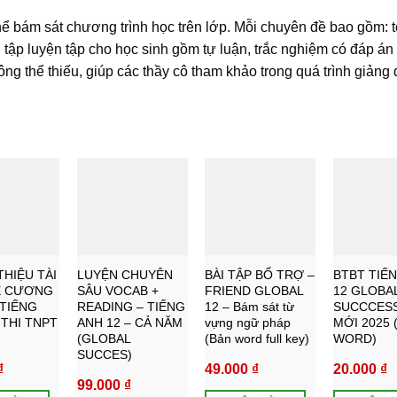
hể bám sát chương trình học trên lớp. Mỗi chuyên đề bao gồm: t
ài tập luyện tập cho học sinh gồm tự luận, trắc nghiệm có đáp án 
 không thể thiếu, giúp các thầy cô tham khảo trong quá trình giảng 
 to
Add to
Add to
Add to
wishlist
wishlist
wishlist
THIỆU TÀI
LUYỆN CHUYÊN
BÀI TẬP BỔ TRỢ –
BTBT TIẾ
ĐỀ CƯƠNG
SÂU VOCAB +
FRIEND GLOBAL
12 GLOBA
 TIẾNG
READING – TIẾNG
12 – Bám sát từ
SUCCCES
THI TNPT
ANH 12 – CẢ NĂM
vựng ngữ pháp
MỚI 2025 
(GLOBAL
(Bản word full key)
WORD)
SUCCES)
₫
49.000
₫
20.000
₫
99.000
₫