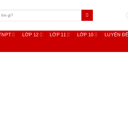
 TNPT
LỚP 12
LỚP 11
LỚP 10
LUYỆN ĐỀ