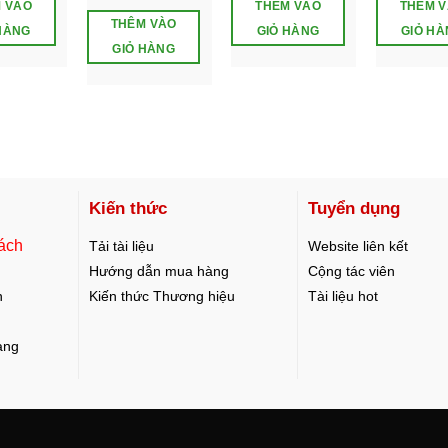
 VÀO
THÊM VÀO
THÊM 
THÊM VÀO
HÀNG
GIỎ HÀNG
GIỎ H
GIỎ HÀNG
Kiến thức
Tuyển dụng
ách
Tải tài liệu
Website liên kết
Hướng dẫn mua hàng
Cộng tác viên
n
Kiến thức Thương hiệu
Tài liệu hot
àng