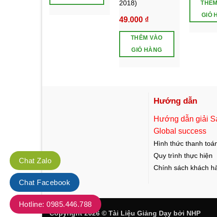
2018)
THÊM
GIỎ 
49.000
₫
THÊM VÀO
GIỎ HÀNG
Hướng dẫn
Hướng dẫn giải S
Global success
Hình thức thanh toá
Quy trình thực hiện
Chat Zalo
Chính sách khách h
Chat Facebook
Hotline: 0985.446.788
Copyright 2026 ©
Tài Liệu Giảng Dạy
bởi NHP