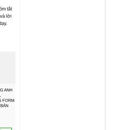
óm tắt
và lời
dạy.
NG ANH
L
S FORM
(BẢN