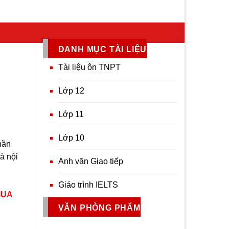
DANH MỤC TÀI LIỆU
Tài liệu ôn TNPT
Lớp 12
Lớp 11
Lớp 10
hần
và nội
Anh văn Giao tiếp
Giáo trình IELTS
MUA
VĂN PHÒNG PHẨM