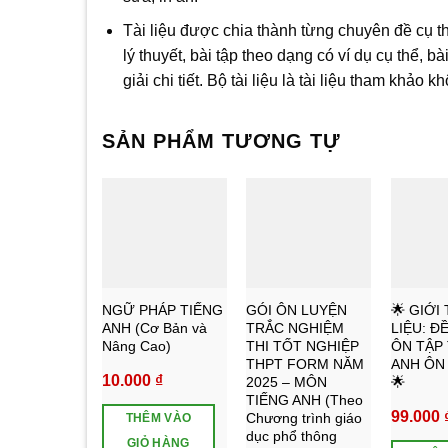
Tài liệu được chia thành từng chuyên đề cụ t
lý thuyết, bài tập theo dạng có ví dụ cụ thể, b
giải chi tiết. Bộ tài liệu là tài liệu tham khảo
SẢN PHẨM TƯƠNG TỰ
Add to
Add to
Add
wishlist
wishlist
wishlist
NGỮ PHÁP TIẾNG
GÓI ÔN LUYỆN
🌟 GIỚI 
ANH (Cơ Bản và
TRẮC NGHIỆM
LIỆU: 
Nâng Cao)
THI TỐT NGHIỆP
ÔN TẬP
THPT FORM NĂM
ANH ÔN 
10.000
₫
2025 – MÔN
🌟
TIẾNG ANH (Theo
99.000
Chương trình giáo
THÊM VÀO
dục phổ thông
GIỎ HÀNG