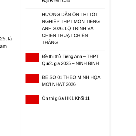
Đạt Điểm Cao
HƯỚNG DẪN ÔN THI TỐT
NGHIỆP THPT MÔN TIẾNG
ANH 2026: LỘ TRÌNH VÀ
CHIẾN THUẬT CHIẾN
25, là
THẮNG
tham
Đề thi thử Tiếng Anh – THPT
Quốc gia 2025 – NINH BÌNH
ĐỀ SỐ 01 THEO MINH HỌA
MỚI NHẤT 2026
Ôn thi giữa HK1 Khối 11