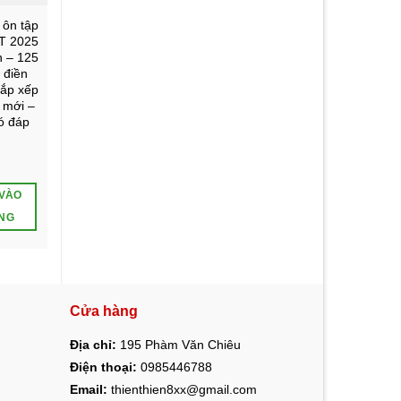
ôn tập
T 2025
h – 125
 điền
Sắp xếp
 mới –
có đáp
VÀO
ÀNG
Cửa hàng
Địa chỉ:
195 Phàm Văn Chiêu
Điện thoại:
0985446788
Email:
thienthien8xx@gmail.com