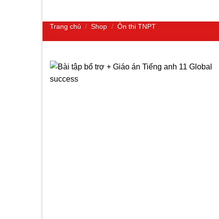
Trang chủ
/
Shop
/
Ôn thi TNPT
Add to
wishlist