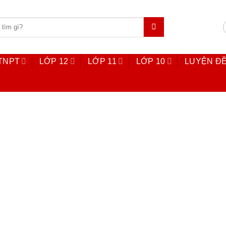
 TNPT
LỚP 12
LỚP 11
LỚP 10
LUYỆN ĐỀ