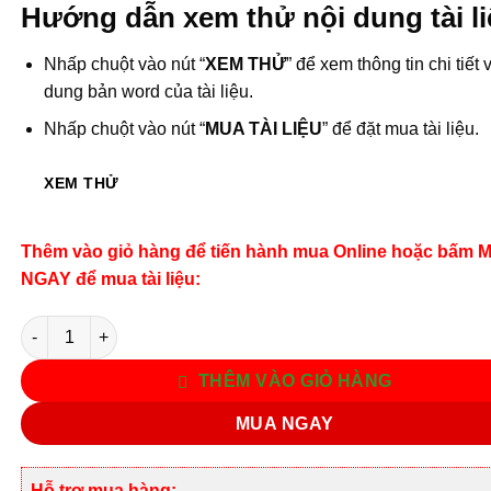
Hướng dẫn xem thử nội dung tài li
Nhấp chuột vào nút “
XEM THỬ
” để xem thông tin chi tiết 
dung bản word của tài liệu.
Nhấp chuột vào nút “
MUA TÀI LIỆU
” để đặt mua tài liệu.
XEM THỬ
Thêm vào giỏ hàng để tiến hành mua Online hoặc bấm 
NGAY để mua tài liệu:
Số lượng
THÊM VÀO GIỎ HÀNG
MUA NGAY
Hỗ trợ mua hàng: