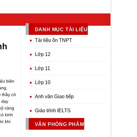
DANH MỤC TÀI LIỆU
Tài liệu ôn TNPT
nh
Lớp 12
Lớp 11
liệu biên
Lớp 10
ạng,
 thầy cô
Anh văn Giao tiếp
ả dạy
 kỹ càng
Giáo trình IELTS
có kinh
ớc khi
VĂN PHÒNG PHẨM