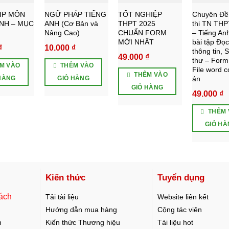
IP MÔN
NGỮ PHÁP TIẾNG
TỐT NGHIỆP
Chuyên Đề 
ANH – MỤC
ANH (Cơ Bản và
THPT 2025
thi TN THP
Nâng Cao)
CHUẨN FORM
– Tiếng An
MỚI NHẤT
bài tập Đọc
₫
10.000
₫
thông tin, 
49.000
₫
thư – Form
M VÀO
THÊM VÀO
File word 
THÊM VÀO
án
HÀNG
GIỎ HÀNG
GIỎ HÀNG
49.000
₫
THÊM 
GIỎ H
Kiến thức
Tuyển dụng
ách
Tải tài liệu
Website liên kết
Hướng dẫn mua hàng
Cộng tác viên
n
Kiến thức Thương hiệu
Tài liệu hot