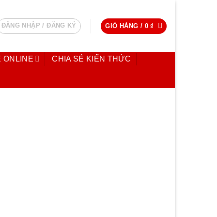
ĐĂNG NHẬP / ĐĂNG KÝ
GIỎ HÀNG /
0
₫
 ONLINE
CHIA SẺ KIẾN THỨC