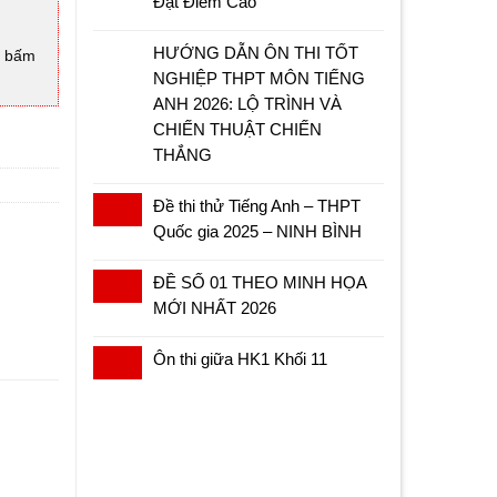
Đạt Điểm Cao
HƯỚNG DẪN ÔN THI TỐT
à bấm
NGHIỆP THPT MÔN TIẾNG
ANH 2026: LỘ TRÌNH VÀ
CHIẾN THUẬT CHIẾN
THẮNG
Đề thi thử Tiếng Anh – THPT
Quốc gia 2025 – NINH BÌNH
ĐỀ SỐ 01 THEO MINH HỌA
MỚI NHẤT 2026
Ôn thi giữa HK1 Khối 11