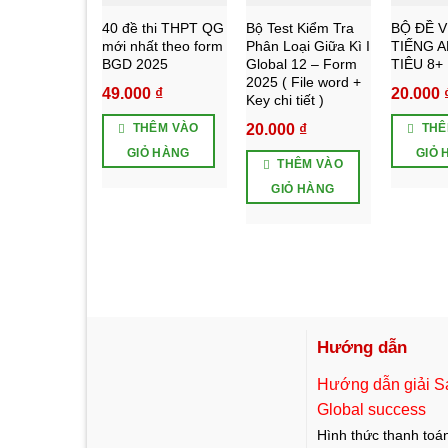
40 đề thi THPT QG
Bộ Test Kiểm Tra
BỘ ĐỀ V
mới nhất theo form
Phân Loại Giữa Kì I
TIẾNG 
BGD 2025
Global 12 – Form
TIÊU 8+
2025 ( File word +
49.000
₫
20.000
Key chi tiết )
20.000
₫
THÊM VÀO
THÊ
GIỎ HÀNG
GIỎ 
THÊM VÀO
GIỎ HÀNG
Hướng dẫn
Hướng dẫn giải S
Global success
Hình thức thanh toá