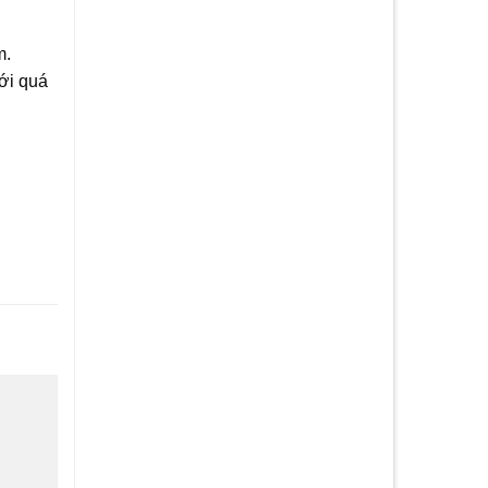
m.
ới quá
Add to
wishlist