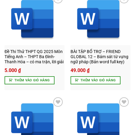
Add to
Add to
wishlist
wishlist
Đề Thi Thử THPT QG 2025 Môn
BÀI TẬP BỔ TRỢ – FRIEND
Tiếng Anh – THPT Ba Đình-
GLOBAL 12 – Bám sát từ vựng
Thanh Hóa – có ma trận, lời giải
ngữ pháp (Bản word full key)
5.000
₫
49.000
₫
THÊM VÀO GIỎ HÀNG
THÊM VÀO GIỎ HÀNG
Add to
Add to
wishlist
wishlist