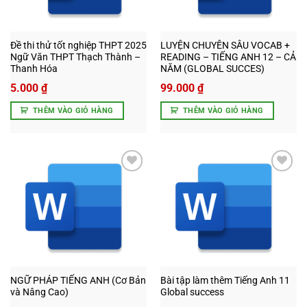
Đề thi thử tốt nghiệp THPT 2025
LUYỆN CHUYÊN SÂU VOCAB +
Ngữ Văn THPT Thạch Thành –
READING – TIẾNG ANH 12 – CẢ
Thanh Hóa
NĂM (GLOBAL SUCCES)
5.000
₫
99.000
₫
THÊM VÀO GIỎ HÀNG
THÊM VÀO GIỎ HÀNG
Add to
Add to
wishlist
wishlist
NGỮ PHÁP TIẾNG ANH (Cơ Bản
Bài tập làm thêm Tiếng Anh 11
và Nâng Cao)
Global success