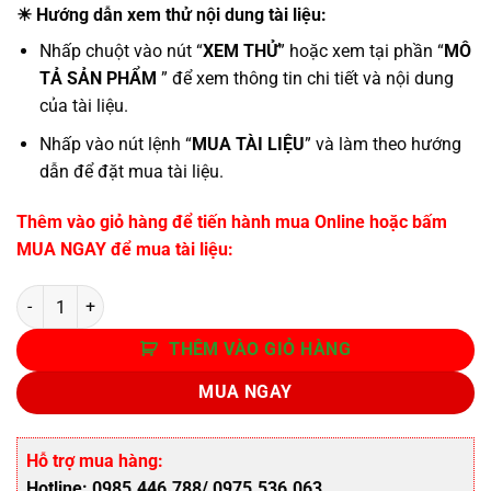
☀ Hướng dẫn xem thử nội dung tài liệu:
Nhấp chuột vào nút “
XEM THỬ
” hoặc xem tại phần “
MÔ
TẢ SẢN PHẨM
” để xem thông tin chi tiết và nội dung
của tài liệu.
Nhấp vào nút lệnh “
MUA TÀI LIỆU
” và làm theo hướng
dẫn để đặt mua tài liệu.
Thêm vào giỏ hàng để tiến hành mua Online hoặc bấm
MUA NGAY để mua tài liệu:
Số lượng
THÊM VÀO GIỎ HÀNG
MUA NGAY
Hỗ trợ mua hàng:
Hotline: 0985.446.788/ 0975.536.063