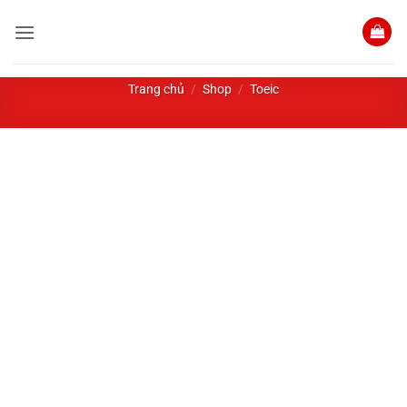
Bỏ
qua
nội
dung
Trang chủ
/
Shop
/
Toeic