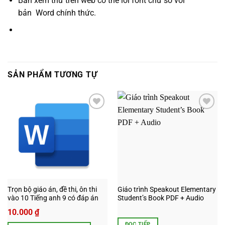
Bản xem thử trên web có thể lỗi font chữ so với
bản
Word
chính thức.
SẢN PHẨM TƯƠNG TỰ
Add to
Add to
wishlist
wishlist
Trọn bộ giáo án, đề thi, ôn thi
Giáo trình Speakout Elementary
vào 10 Tiếng anh 9 có đáp án
Student’s Book PDF + Audio
10.000
₫
ĐỌC TIẾP