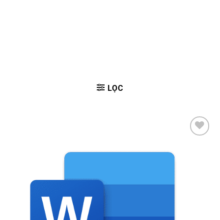
LỌC
Add to
wishlist