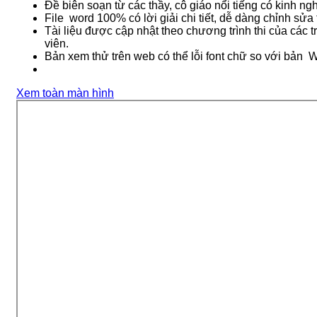
Đề biên soạn từ các thầy, cô giáo nổi tiếng có kinh ng
File
word
100% có lời giải chi tiết, dễ dàng chỉnh sửa 
Tài liệu được cập nhật theo chương trình thi của các 
viên.
Bản xem thử trên web có thể lỗi font chữ so với bản
W
Xem toàn màn hình
Skip
to
PDF
content