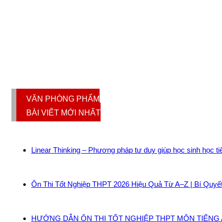
VĂN PHÒNG PHẨM
BÀI VIẾT MỚI NHẤT
Linear Thinking – Phương pháp tư duy giúp học sinh học t
Ôn Thi Tốt Nghiệp THPT 2026 Hiệu Quả Từ A–Z | Bí Quyế
HƯỚNG DẪN ÔN THI TỐT NGHIỆP THPT MÔN TIẾNG A