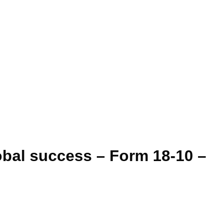
Add to wishlist
obal success – Form 18-10 –