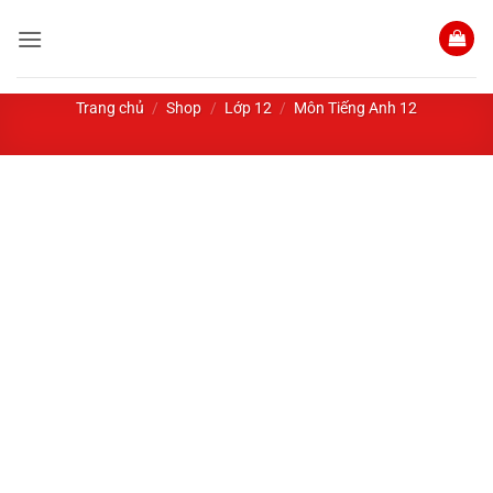
Bỏ
qua
nội
dung
Trang chủ
/
Shop
/
Lớp 12
/
Môn Tiếng Anh 12