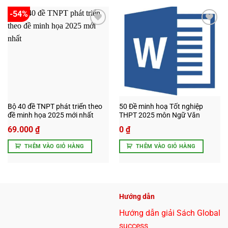
-54%
Add to
Add to
wishlist
wishlist
Bộ 40 đề TNPT phát triển theo
50 Đề minh hoạ Tốt nghiệp
đề minh họa 2025 mới nhất
THPT 2025 môn Ngữ Văn
Giá
69.000
₫
0
₫
gốc
Giá
là:
hiện
THÊM VÀO GIỎ HÀNG
THÊM VÀO GIỎ HÀNG
150.000 ₫.
tại
là:
69.000 ₫.
Hướng dẫn
Hướng dẫn giải Sách Global
success