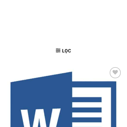
LỌC
Add to
wishlist