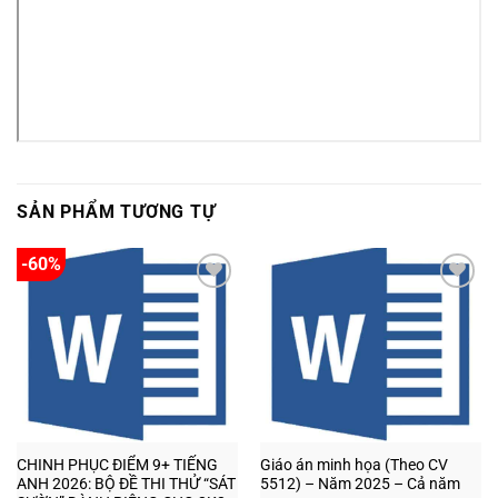
SẢN PHẨM TƯƠNG TỰ
-60%
Add to
Add to
wishlist
wishlist
CHINH PHỤC ĐIỂM 9+ TIẾNG
Giáo án minh họa (Theo CV
ANH 2026: BỘ ĐỀ THI THỬ “SÁT
5512) – Năm 2025 – Cả năm