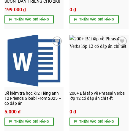
SƯỜN” DÀNH RIÊNG CHO 2K8
Giá
199.000
₫
0
₫
gốc
Giá
là:
hiện
THÊM VÀO GIỎ HÀNG
THÊM VÀO GIỎ HÀNG
500.000 ₫.
tại
là:
199.000 ₫.
Add to
Add to
wishlist
wishlist
Đề kiểm tra học kì 2 Tiếng anh
200+ Bài tập về Phrasal Verbs
12 Friends Gloabl From 2025 –
lớp 12 có đáp án chi tiết
có đáp án
5.000
₫
0
₫
THÊM VÀO GIỎ HÀNG
THÊM VÀO GIỎ HÀNG