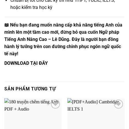
Chuẩn bị tốt cho các kỳ thi như THPT, TOEIC, IELTS,
hoặc kiểm tra học kỳ
📖 Nếu bạn đang muốn nâng cấp khả năng tiếng Anh của
mình lên một tầm cao mới, đừng bỏ qua cuốn
Ngữ pháp
Tiếng Anh Nâng Cao – Lê Dũng
. Đây là người bạn đồng
hành lý tưởng trên con đường chinh phục ngôn ngữ quốc
tế này!
DOWNLOAD TẠI ĐÂY
SẢN PHẨM TƯƠNG TỰ
Add to
Add to
wishlist
wishlist