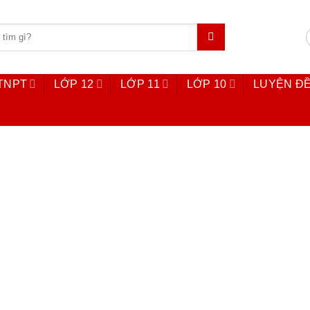
 TNPT
LỚP 12
LỚP 11
LỚP 10
LUYỆN ĐỀ