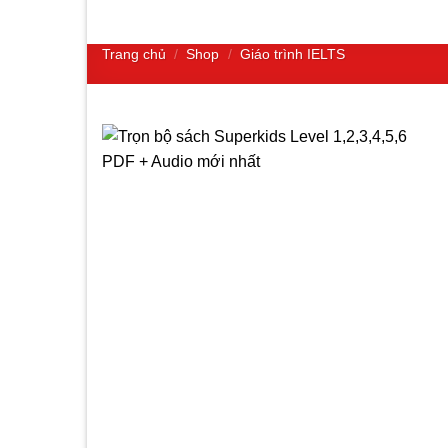
Trang chủ
/
Shop
/
Giáo trình IELTS
Add to
wishlist