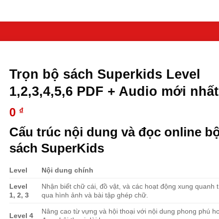
Trọn bộ sách Superkids Level
1,2,3,4,5,6 PDF + Audio mới nhất
0
₫
Cấu trúc nội dung và đọc online b
sách SuperKids
Level
Nội dung chính
Level
Nhận biết chữ cái, đồ vật, và các hoạt động xung quanh 
1, 2, 3
qua hình ảnh và bài tập ghép chữ.
Nâng cao từ vựng và hội thoại với nội dung phong phú h
Level 4