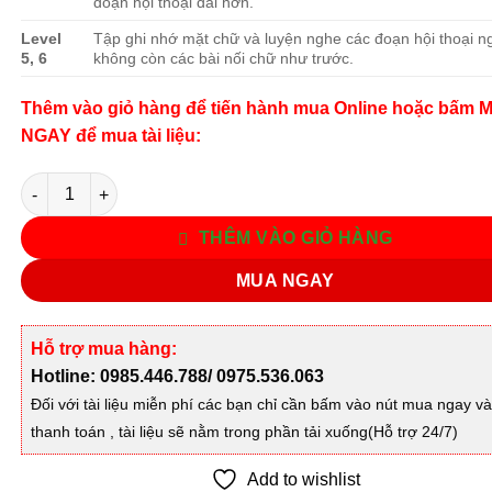
đoạn hội thoại dài hơn.
Level
Tập ghi nhớ mặt chữ và luyện nghe các đoạn hội thoại n
5, 6
không còn các bài nối chữ như trước.
Thêm vào giỏ hàng để tiến hành mua Online hoặc bấm 
NGAY để mua tài liệu:
Số lượng
THÊM VÀO GIỎ HÀNG
MUA NGAY
Hỗ trợ mua hàng:
Hotline: 0985.446.788/ 0975.536.063
Đối với tài liệu miễn phí các bạn chỉ cần bấm vào nút mua ngay v
thanh toán , tài liệu sẽ nằm trong phần tải xuống(Hỗ trợ 24/7)
Add to wishlist