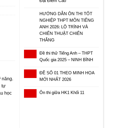
Đạt Điểm Cao
HƯỚNG DẪN ÔN THI TỐT
NGHIỆP THPT MÔN TIẾNG
ANH 2026: LỘ TRÌNH VÀ
CHIẾN THUẬT CHIẾN
THẮNG
Đề thi thử Tiếng Anh – THPT
Quốc gia 2025 – NINH BÌNH
ĐỀ SỐ 01 THEO MINH HỌA
ỹ năng.
MỚI NHẤT 2026
 tự
Ôn thi giữa HK1 Khối 11
ầu học