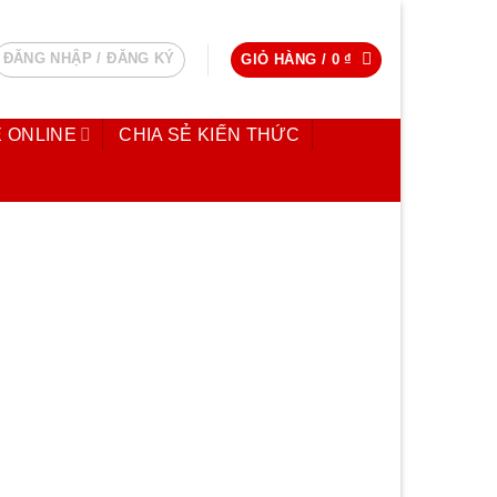
ĐĂNG NHẬP / ĐĂNG KÝ
GIỎ HÀNG /
0
₫
 ONLINE
CHIA SẺ KIẾN THỨC