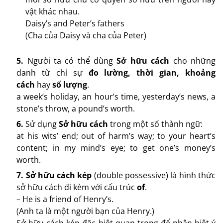
vật khác nhau.
Daisy’s and Peter’s fathers
(Cha của Daisy và cha của Peter)
5.
Người ta có thể dùng
Sở hữu cách
cho những
danh từ chỉ sự
đo lường, thời gian, khoảng
cách
hay
số lượng
.
a week’s holiday, an hour’s time, yesterday’s news, a
stone’s throw, a pound’s worth.
6.
Sử dụng
Sở hữu cách
trong một số thành ngữ:
at his wits’ end; out of harm’s way; to your heart’s
content; in my mind’s eye; to get one’s money’s
worth.
7.
Sở hữu cách kép
(double possessive) là hình thức
sở hữu cách đi kèm với cấu trúc
of
.
– He is a friend of Henry’s.
(Anh ta là một người bạn của Henry.)