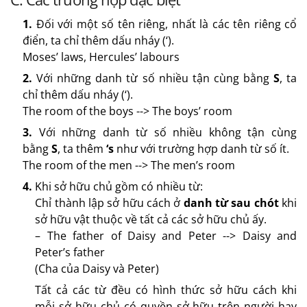
1.
Đối với một số tên riêng, nhất là các tên riêng cổ
điển, ta chỉ thêm dấu nháy (‘).
Moses’ laws, Hercules’ labours
2.
Với những danh từ số nhiều tận cùng bằng
S
, ta
chỉ thêm dấu nháy (‘).
The room of the boys --> The boys’ room
3.
Với những danh từ số nhiều không tận cùng
bằng
S
, ta thêm
‘s
như với trường hợp danh từ số ít.
The room of the men --> The men’s room
4.
Khi sở hữu chủ gồm có nhiều từ:
Chỉ thành lập sở hữu cách ở
danh từ sau chót
khi
sở hữu vật thuộc về tất cả các sở hữu chủ ấy.
– The father of Daisy and Peter --> Daisy and
Peter’s father
(Cha của Daisy và Peter)
Tất cả các từ đều có hình thức sở hữu cách khi
mỗi sở hữu chủ có quyền sở hữu trên người hay