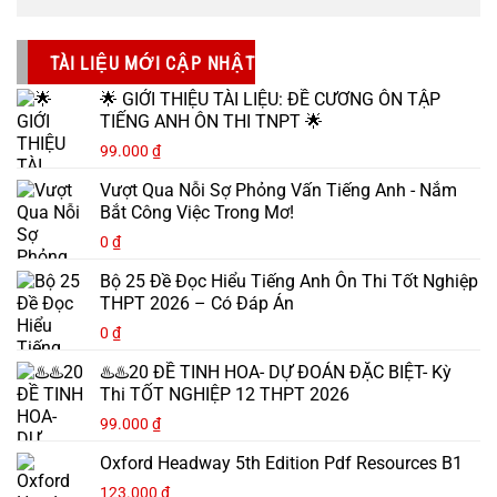
TÀI LIỆU MỚI CẬP NHẬT
🌟 GIỚI THIỆU TÀI LIỆU: ĐỀ CƯƠNG ÔN TẬP
TIẾNG ANH ÔN THI TNPT 🌟
99.000
₫
Vượt Qua Nỗi Sợ Phỏng Vấn Tiếng Anh - Nắm
Bắt Công Việc Trong Mơ!
0
₫
Bộ 25 Đề Đọc Hiểu Tiếng Anh Ôn Thi Tốt Nghiệp
THPT 2026 – Có Đáp Án
0
₫
♨️♨️20 ĐỀ TINH HOA- DỰ ĐOÁN ĐẶC BIỆT- Kỳ
Thi TỐT NGHIỆP 12 THPT 2026
99.000
₫
Oxford Headway 5th Edition Pdf Resources B1
123.000
₫