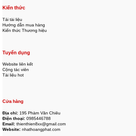
Kiến thức
Tải tài liệu
Hướng dẫn mua hàng
Kiến thức Thương hiệu
Tuyển dụng
Website liên kết
Cộng tác viên
Tài liệu hot
Cửa hàng
Địa chỉ:
195 Phàm Văn Chiêu
Điện thoại:
0985446788
Email:
thienthien8xx@gmail.com
Website:
nhathoangphat.com