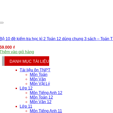
Bộ 10 đề kiểm tra học kì 2 Toán 12 dùng chung 3 sách – Toán T
59.000
₫
Thêm vào giỏ hàng
DANH MỤC TÀI LIỆU
Tài liệu ôn TNPT
Môn Toán
Môn Văn
Môn Vật Lý
Lớp 12
Môn Tiếng Anh 12
Môn Toán 12
Môn Văn 12
Lớp 11
Môn Tiếng Anh 11