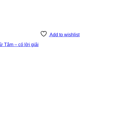
Add to wishlist
ừ Tâm – có lời giải