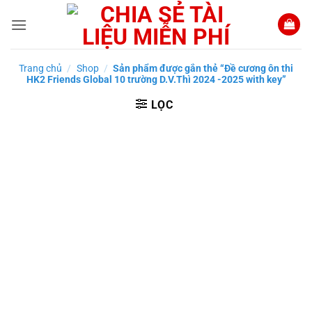
Bỏ
qua
nội
dung
Trang chủ
/
Shop
/
Sản phẩm được gắn thẻ “Đề cương ôn thi
HK2 Friends Global 10 trường D.V.Thì 2024 -2025 with key”
LỌC