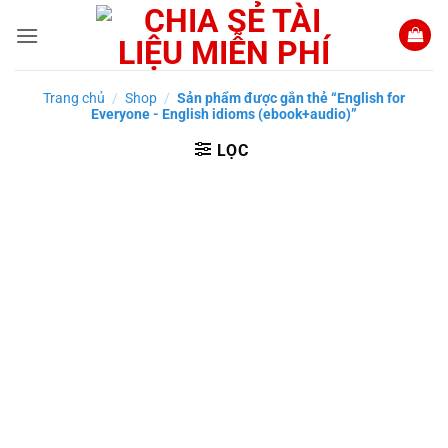
Bỏ
qua
nội
dung
Trang chủ
/
Shop
/
Sản phẩm được gắn thẻ “English for
Everyone - English idioms (ebook+audio)”
LỌC