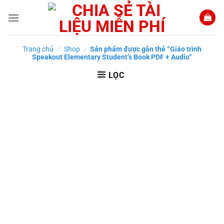
Bỏ
qua
nội
dung
Trang chủ
/
Shop
/
Sản phẩm được gắn thẻ “Giáo trình
Speakout Elementary Student’s Book PDF + Audio”
LỌC