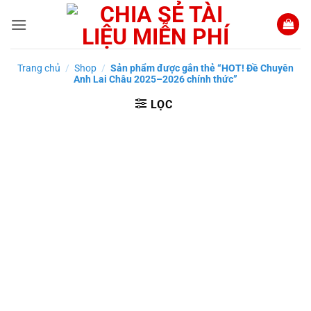
Bỏ
qua
nội
dung
Trang chủ
/
Shop
/
Sản phẩm được gắn thẻ “HOT! Đề Chuyên
Anh Lai Châu 2025–2026 chính thức”
LỌC