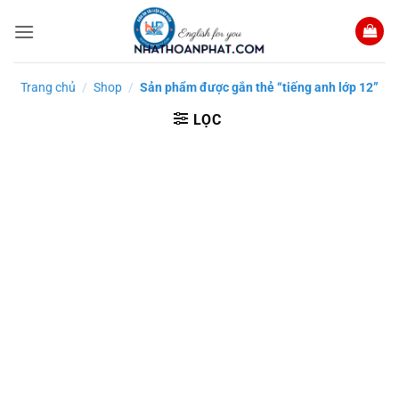
Bỏ
qua
nội
dung
Trang chủ
/
Shop
/
Sản phẩm được gắn thẻ “tiếng anh lớp 12”
LỌC