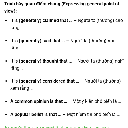
Trình bày quan điểm chung
(Expressing general point of
view):
It is (generally) claimed that …
– Người ta (thường) cho
rằng …
It is (generally) said that …
– Người ta (thường) nói
rằng …
It is (generally) thought that …
– Người ta (thường) nghĩ
rằng …
It is (generally) considered that …
– Người ta (thường)
xem rằng …
A common opinion is that …
– Một ý kiến phổ biến là …
A popular belief is that …
– Một niềm tin phổ biến là …
Example
: It is considered that rigorous diets are very