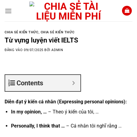
Bỏ
qua
nội
dung
CHIA SẺ KIẾN THỨC
,
CHIA SẺ KIẾN THỨC
Từ vựng luyện viết IELTS
ĐĂNG VÀO
09/07/2025
BỞI
ADMIN
Contents
Diễn đạt ý kiến cá nhân
(Expressing personal opinions):
In my opinion, …
– Theo ý kiến của tôi, …
Personally, I think that …
– Cá nhân tôi nghĩ rằng …