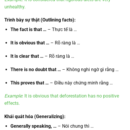
unhealthy.
Trình bày sự thật
(Outlining facts):
The fact is that …
– Thực tế là …
It is obvious that …
– Rõ ràng là …
It is clear that …
– Rõ ràng là …
There is no doubt that …
– Không nghi ngờ gì rằng …
This proves that …
– Điều này chứng minh rằng …
Example
: It is obvious that deforestation has no positive
effects.
Khái quát hóa
(Generalizing):
Generally speaking, …
– Nói chung thì …