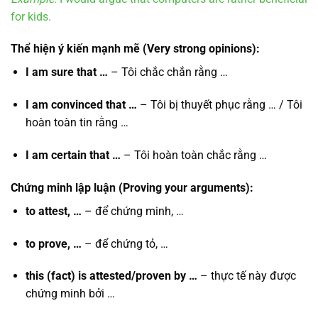
for kids.
Thể hiện ý kiến mạnh mẽ
(Very strong opinions):
I am sure that …
– Tôi chắc chắn rằng …
I am convinced that …
– Tôi bị thuyết phục rằng … / Tôi
hoàn toàn tin rằng …
I am certain that …
– Tôi hoàn toàn chắc rằng …
Chứng minh lập luận
(Proving your arguments):
to attest, …
– để chứng minh, …
to prove, …
– để chứng tỏ, …
this (fact) is attested/proven by …
– thực tế này được
chứng minh bởi …