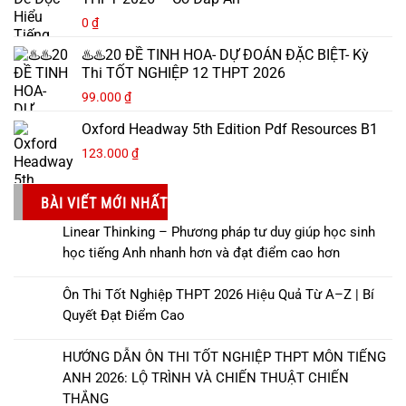
0
₫
♨️♨️20 ĐỀ TINH HOA- DỰ ĐOÁN ĐẶC BIỆT- Kỳ
Thi TỐT NGHIỆP 12 THPT 2026
99.000
₫
Oxford Headway 5th Edition Pdf Resources B1
123.000
₫
BÀI VIẾT MỚI NHẤT
Linear Thinking – Phương pháp tư duy giúp học sinh
học tiếng Anh nhanh hơn và đạt điểm cao hơn
Ôn Thi Tốt Nghiệp THPT 2026 Hiệu Quả Từ A–Z | Bí
Quyết Đạt Điểm Cao
HƯỚNG DẪN ÔN THI TỐT NGHIỆP THPT MÔN TIẾNG
ANH 2026: LỘ TRÌNH VÀ CHIẾN THUẬT CHIẾN
THẮNG