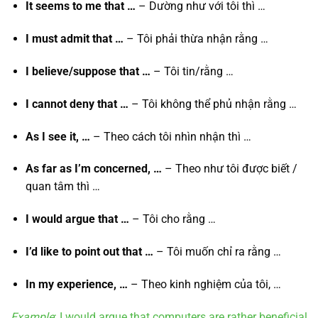
It seems to me that …
– Dường như với tôi thì …
I must admit that …
– Tôi phải thừa nhận rằng …
I believe/suppose that …
– Tôi tin/rằng …
I cannot deny that …
– Tôi không thể phủ nhận rằng …
As I see it, …
– Theo cách tôi nhìn nhận thì …
As far as I’m concerned, …
– Theo như tôi được biết /
quan tâm thì …
I would argue that …
– Tôi cho rằng …
I’d like to point out that …
– Tôi muốn chỉ ra rằng …
In my experience, …
– Theo kinh nghiệm của tôi, …
Example
: I would argue that computers are rather beneficial