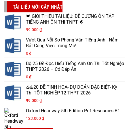
TÀI LIỆU MỚI CẬP NHẬT
🌟 GIỚI THIỆU TÀI LIỆU: ĐỀ CƯƠNG ÔN TẬP
TIẾNG ANH ÔN THI TNPT 🌟
99.000
₫
Vượt Qua Nỗi Sợ Phỏng Vấn Tiếng Anh - Nắm
Bắt Công Việc Trong Mơ!
0
₫
Bộ 25 Đề Đọc Hiểu Tiếng Anh Ôn Thi Tốt Nghiệp
THPT 2026 – Có Đáp Án
0
₫
♨️♨️20 ĐỀ TINH HOA- DỰ ĐOÁN ĐẶC BIỆT- Kỳ
Thi TỐT NGHIỆP 12 THPT 2026
99.000
₫
Oxford Headway 5th Edition Pdf Resources B1
123.000
₫