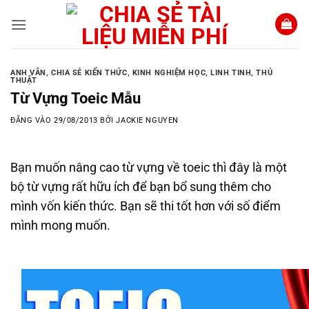
Bỏ
qua
nội
dung
ANH VĂN
,
CHIA SẺ KIẾN THỨC
,
KINH NGHIỆM HỌC
,
LINH TINH
,
THỦ
THUẬT
Từ Vựng Toeic Mẫu
ĐĂNG VÀO
29/08/2013
BỞI
JACKIE NGUYEN
Bạn muốn nâng cao từ vựng về toeic thì đây là một
bộ từ vựng rất hữu ích để bạn bổ sung thêm cho
mình vốn kiến thức. Bạn sẽ thi tốt hơn với số điểm
mình mong muốn.