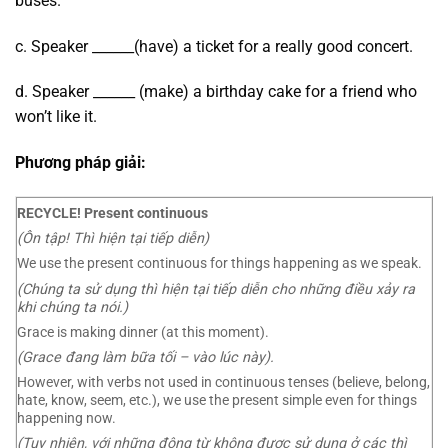
buses.
c. Speaker ______(have) a ticket for a really good concert.
d. Speaker ______ (make) a birthday cake for a friend who
won’t like it.
Phương pháp giải:
RECYCLE!
Present continuous
(Ôn tập! Thì hiện tại tiếp diễn)
We use the present continuous for things happening as we speak.
(Chúng ta sử dụng thì hiện tại tiếp diễn cho những điều xảy ra
khi chúng ta nói.
)
Grace is making dinner (at this moment).
(Grace đang làm bữa tối
– vào lúc này).
However, with verbs not used in continuous tenses (believe, belong,
hate, know, seem, etc.), we use the present simple even for things
happening now.
(Tuy nhiên, với những động từ không được sử dụng ở các thì