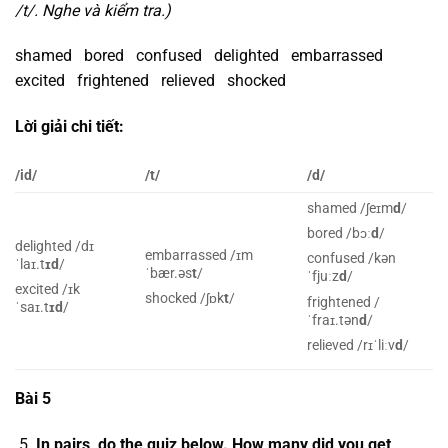
/t/. Nghe và kiểm tra.)
shamed bored confused delighted embarrassed
excited frightened relieved shocked
Lời giải chi tiết:
/id/
/t/
/d/
shamed /ʃeɪm
d
/
bored /bɔː
d
/
delighted /dɪ
embarrassed /ɪm
confused /kən
ˈlaɪ.t
ɪd
/
ˈbær.əs
t
/
ˈfjuːz
d
/
excited /ɪk
shocked /ʃɒk
t
/
frightened /
ˈsaɪ.t
ɪd
/
ˈfraɪ.tən
d
/
relieved /rɪˈliːv
d
/
Bài 5
In pairs, do the quiz below. How many did you get