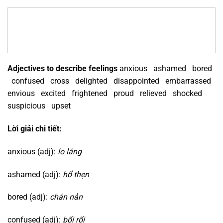
Adjectives to describe feelings
anxious ashamed bored
confused cross delighted disappointed embarrassed
envious excited frightened proud relieved shocked
suspicious upset
Lời giải chi tiết:
anxious (adj):
lo lắng
ashamed (adj):
hổ thẹn
bored (adj):
chán nản
confused (adj):
bối rối