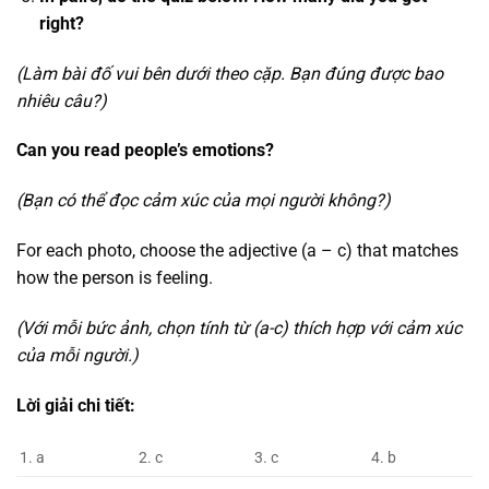
right?
(Làm bài đố vui bên dưới theo cặp. Bạn đúng được bao
nhiêu câu?)
Can you read people’s emotions?
(Bạn có thể đọc cảm xúc của mọi người không?)
For each photo, choose the adjective (a – c) that matches
how the person is feeling.
(Với mỗi bức ảnh, chọn tính từ (a-c) thích hợp với cảm xúc
của mỗi người.)
Lời giải chi tiết:
1. a
2. c
3. c
4. b