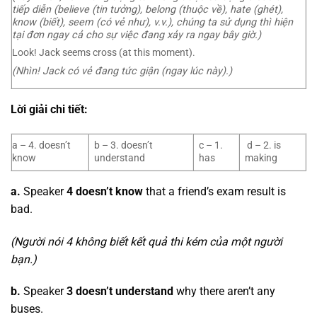
tiếp diễn (believe (tin tưởng), belong (thuộc về), hate (ghét),
know (biết), seem (có vẻ như), v.v.), chúng ta sử dụng thì hiện
tại đơn ngay cả cho sự việc đang xảy ra ngay bây giờ.)
Look! Jack seems cross (at this moment).
(Nhìn! Jack có vẻ đang tức giận (ngay lúc này).)
Lời giải chi tiết:
a – 4. doesn’t
b – 3. doesn’t
c – 1.
d – 2. is
know
understand
has
making
a.
Speaker
4 doesn’t know
that a friend’s exam result is
bad.
(Người nói 4 không biết kết quả thi kém của một người
bạn.)
b.
Speaker
3 doesn’t understand
why there aren’t any
buses.