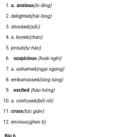
a. anxious
(lo lắng)
delighted
(hài lòng)
shocked
(sốc)
a. bored
(chán)
proud
(tự hào)
suspicious
(hoài nghi)
a. ashamed
(ngại ngùng)
embarrassed
(lúng túng)
excited
(hào hứng)
a. confused
(bối rối)
cross
(tức giận)
envious
(ghen tị)
Bài 6