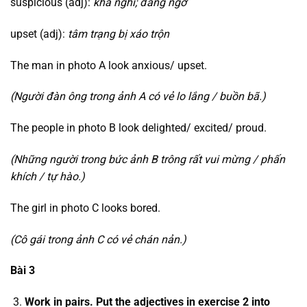
suspicious (adj):
khả nghi; đang ngờ
upset (adj):
tâm trạng bị xáo trộn
The man in photo A look anxious/ upset.
(Người đàn ông trong ảnh A có vẻ lo lắng / buồn bã.)
The people in photo B look delighted/ excited/ proud.
(Những người trong bức ảnh B trông rất vui mừng / phấn
khích / tự hào.)
The girl in photo C looks bored.
(Cô gái trong ảnh C có vẻ chán nản.)
Bài 3
Work in pairs. Put the adjectives in exercise 2 into