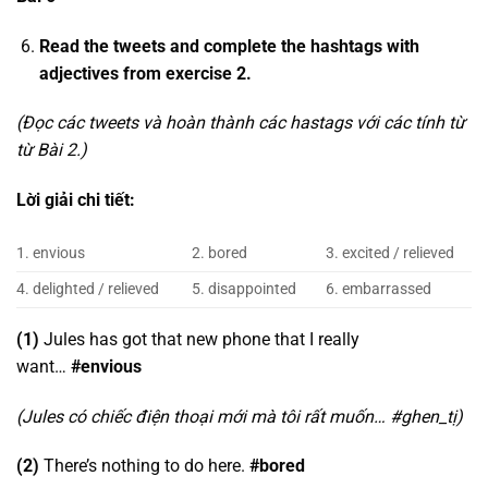
Read the tweets and complete the hashtags with
adjectives from exercise 2.
(Đọc các tweets và hoàn thành các hastags với các tính từ
từ Bài 2.)
Lời giải chi tiết:
1. envious
2. bored
3. excited / relieved
4. delighted / relieved
5. disappointed
6. embarrassed
(1)
Jules has got that new phone that I really
want…
#envious
(Jules có chiếc điện thoại mới mà tôi rất muốn… #ghen_tị)
(2)
There’s nothing to do here.
#bored