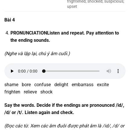
frightened; shocked; suspicious;
upset
Bài 4
PRONUNCIATIONListen and repeat. Pay attention to
the ending sounds.
(Nghe và lặp lại, chú ý âm cuối.)
shame bore confuse delight embarrass excite
frighten relieve shock
Say the words. Decide if the endings are pronounced /id/,
/d/ or /t/. Listen again and check.
(Đọc các từ. Xem các âm đuôi được phát âm là /id/, /d/ or