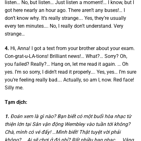
listen… No, but listen… Just listen a moment!… I know, but I
got here nearly an hour ago. There aren’t any buses!… I
don’t know why. It’s really strange…. Yes, they’re usually
every ten minutes…. No, I really don’t understand. Very
strange…
4.
Hi, Anna! I got a text from your brother about your exam.
Con-grat-u-LA-tions! Brilliant news!… What?… Sorry? Oh,
you failed? Really?… Hang on, let me read it again. … Oh
yes. I’m so sorry, I didn’t read it properly…. Yes, yes… I’m sure
you’re feeling really bad…. Actually, so am I, now. Red face!
Silly me.
Tạm dịch:
1.
Đoán xem là gì nào? Bạn biết có một buổi hòa nhạc từ
thiện lớn tại Sân vận động Wembley vào tuần tới không?
Chà, mình có vé đấy! …Mình biết! Thật tuyệt vời phải
không? … Ai sẽ chơi ở đó nhỉ? Rất nhiều ban nhạc …. Vâng,