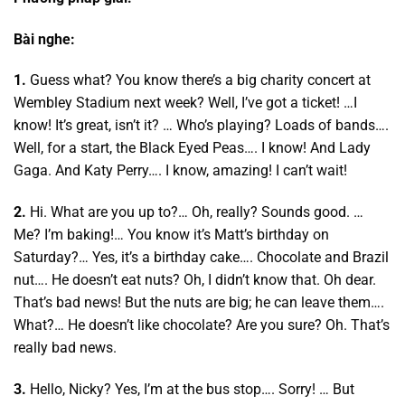
Bài nghe:
1.
Guess what? You know there’s a big charity concert at
Wembley Stadium next week? Well, I’ve got a ticket! …I
know! It’s great, isn’t it? … Who’s playing? Loads of bands….
Well, for a start, the Black Eyed Peas…. I know! And Lady
Gaga. And Katy Perry…. I know, amazing! I can’t wait!
2.
Hi. What are you up to?… Oh, really? Sounds good. …
Me? I’m baking!… You know it’s Matt’s birthday on
Saturday?… Yes, it’s a birthday cake…. Chocolate and Brazil
nut…. He doesn’t eat nuts? Oh, I didn’t know that. Oh dear.
That’s bad news! But the nuts are big; he can leave them….
What?… He doesn’t like chocolate? Are you sure? Oh. That’s
really bad news.
3.
Hello, Nicky? Yes, I’m at the bus stop…. Sorry! … But