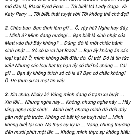
mở đầu là, Black Eyed Peas …. Tôi biết! Và Lady Gaga. Và
Katy Perry …. Tôi biết, thật tuyệt vời! Tôi không thể chờ đợi!
2.
Chào bạn. Bạn định làm gì? … Ồ, vậy hả? Nghe hay đấy.
… Mình á? Mình đang nướng! … Bạn biết là sinh nhật của
Matt vào thứ Bảy không? … Đúng, đó là một chiếc bánh
sinh nhật …. Sô cô la và hạt Brazil …. Bạn ấy không ăn các
loại hạt à? Ồ, mình không biết điều đó. Ôi trời. Đó là tin tức
xấu! Nhưng các loại hạt to; bạn ấy có thể bỏ chúng …. Cái
gì? … Bạn ấy không thích sô cô la á? Bạn có chắc không?
Ồ. Đó thực sự là một tin xấu.
3.
Xin chào, Nicky à? Vâng, mình đang ở trạm xe buýt ….
Xin lỗi! … Nhưng nghe này … Không, nhưng nghe này … Hãy
lắng nghe một chút! … Mình biết, nhưng mình đã đến đây
gần một giờ trước. Không có bất kỳ xe buýt nào! … Mình
không biết tại sao. Nó thực sự kỳ lạ …. Vâng, chúng thường
đến mười phút một lần …. Không, mình thực sự không hiểu.