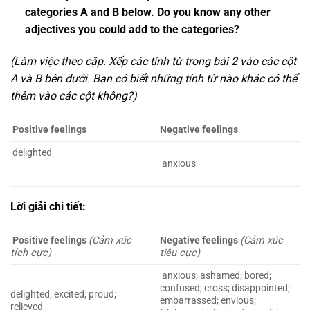
categories A and B below. Do you know any other
adjectives you could add to the categories?
(Làm việc theo cặp. Xếp các tính từ trong bài 2 vào các cột
A và B bên dưới. Bạn có biết những tính từ nào khác có thể
thêm vào các cột không?)
Positive feelings
Negative feelings
delighted
anxious
Lời giải chi tiết:
Positive feelings
(Cảm xúc
Negative feelings
(Cảm xúc
tích cực)
tiêu cực)
anxious; ashamed; bored;
confused; cross; disappointed;
delighted; excited; proud;
embarrassed; envious;
relieved