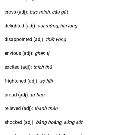
cross (adj):
bực mình, cáu gắt
delighted (adj):
vui mừng, hài long
disappointed (adj):
thất vọng
envious (adj):
ghen tị
excited (adj):
thích thú
frightened (adj):
sợ hãi
proud (adj):
tự hào
relieved (adj):
thanh thản
shocked (adj):
bàng hoàng, sửng sốt