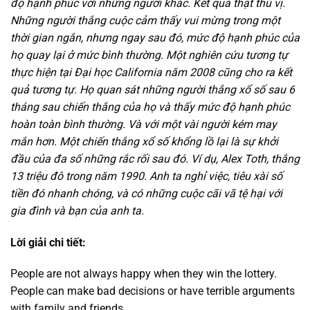
độ hạnh phúc với những người khác. Kết quả thật thú vị.
Những người thắng cuộc cảm thấy vui mừng trong một
thời gian ngắn, nhưng ngay sau đó, mức độ hạnh phúc của
họ quay lại ở mức bình thường. Một nghiên cứu tương tự
thực hiện tại Đại học California năm 2008 cũng cho ra kết
quả tương tự. Họ quan sát những người thắng xổ số sau 6
tháng sau chiến thắng của họ và thấy mức độ hạnh phúc
hoàn toàn bình thường. Và với một vài người kém may
mắn hơn. Một chiến thắng xổ số khổng lồ lại là sự khởi
đầu của đa số những rắc rối sau đó. Ví dụ, Alex Toth, thắng
13 triệu đô trong năm 1990. Anh ta nghỉ việc, tiêu xài số
tiền đó nhanh chóng, và có những cuộc cãi vã tệ hại với
gia đình và bạn của anh ta.
Lời giải chi tiết:
People are not always happy when they win the lottery.
People can make bad decisions or have terrible arguments
with family and friends.