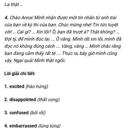
Lạ thật …
4.
Chào Anna! Mình nhận được một tin nhắn từ anh trai
của bạn về kỳ thi của bạn. Chúc mừng nhé! Tin tức tuyệt
vời! … Cái gì? … Xin lỗi? Ồ, bạn đã trượt á? Thật không? …
Đợi tý, để mình đọc lại. … Ồ vâng. Mình rất xin lỗi, mình đã
đọc nó không đúng cách …. Vâng, vâng … Mình chắc rằng
bạn đang cảm thấy rất tệ …. Thực ra, bây giờ mình cũng
vậy. Ngại quá! Mình thật ngốc.
Lời giải chi tiết:
1. excited
(hào hứng)
2. disappointed
(thất vọng)
3. confused
(bối rối)
4. embarrassed
(lúng túng)