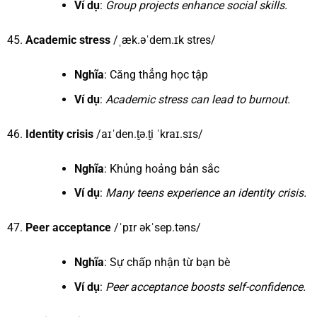
Ví dụ
:
Group projects enhance social skills.
Academic stress
/ˌæk.əˈdem.ɪk stres/
Nghĩa
: Căng thẳng học tập
Ví dụ
:
Academic stress can lead to burnout.
Identity crisis
/aɪˈden.t̬ə.t̬i ˈkraɪ.sɪs/
Nghĩa
: Khủng hoảng bản sắc
Ví dụ
:
Many teens experience an identity crisis.
Peer acceptance
/ˈpɪr əkˈsep.təns/
Nghĩa
: Sự chấp nhận từ bạn bè
Ví dụ
:
Peer acceptance boosts self-confidence.