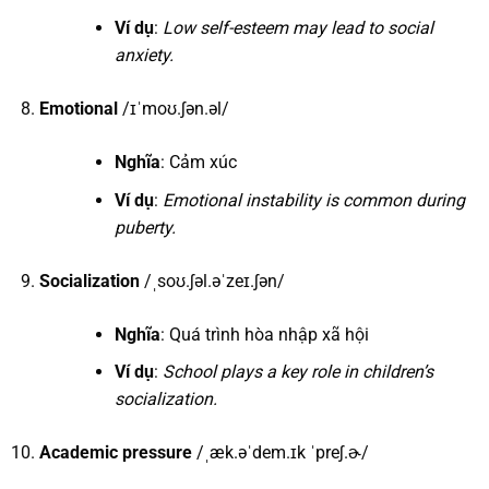
Ví dụ
:
Low self-esteem may lead to social
anxiety.
Emotional
/ɪˈmoʊ.ʃən.əl/
Nghĩa
: Cảm xúc
Ví dụ
:
Emotional instability is common during
puberty.
Socialization
/ˌsoʊ.ʃəl.əˈzeɪ.ʃən/
Nghĩa
: Quá trình hòa nhập xã hội
Ví dụ
:
School plays a key role in children’s
socialization.
Academic pressure
/ˌæk.əˈdem.ɪk ˈpreʃ.ɚ/