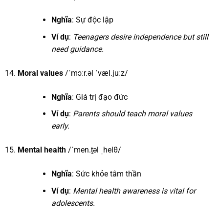
Nghĩa
: Sự độc lập
Ví dụ
:
Teenagers desire independence but still
need guidance.
Moral values
/ˈmɔːr.əl ˈvæl.juːz/
Nghĩa
: Giá trị đạo đức
Ví dụ
:
Parents should teach moral values
early.
Mental health
/ˈmen.t̬əl ˌhelθ/
Nghĩa
: Sức khỏe tâm thần
Ví dụ
:
Mental health awareness is vital for
adolescents.