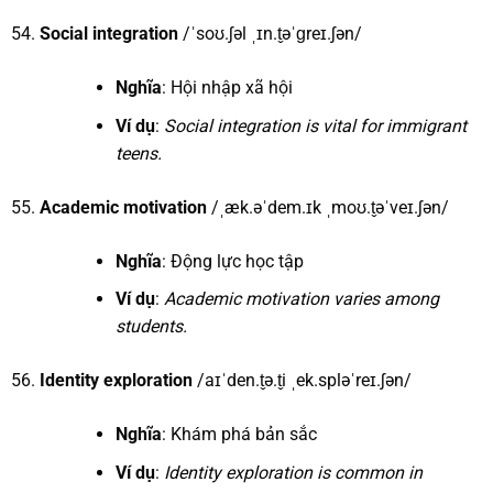
Social integration
/ˈsoʊ.ʃəl ˌɪn.t̬əˈɡreɪ.ʃən/
Nghĩa
: Hội nhập xã hội
Ví dụ
:
Social integration is vital for immigrant
teens.
Academic motivation
/ˌæk.əˈdem.ɪk ˌmoʊ.t̬əˈveɪ.ʃən/
Nghĩa
: Động lực học tập
Ví dụ
:
Academic motivation varies among
students.
Identity exploration
/aɪˈden.t̬ə.t̬i ˌek.spləˈreɪ.ʃən/
Nghĩa
: Khám phá bản sắc
Ví dụ
:
Identity exploration is common in