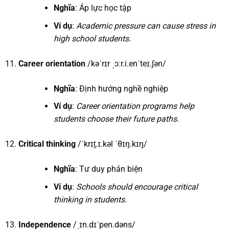
Nghĩa
: Áp lực học tập
Ví dụ
:
Academic pressure can cause stress in
high school students.
Career orientation
/kəˈrɪr ˌɔːr.i.enˈteɪ.ʃən/
Nghĩa
: Định hướng nghề nghiệp
Ví dụ
:
Career orientation programs help
students choose their future paths.
Critical thinking
/ˈkrɪt̬.ɪ.kəl ˈθɪŋ.kɪŋ/
Nghĩa
: Tư duy phản biện
Ví dụ
:
Schools should encourage critical
thinking in students.
Independence
/ˌɪn.dɪˈpen.dəns/