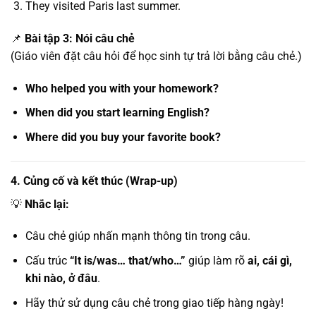
They visited Paris last summer.
📌
Bài tập 3: Nói câu chẻ
(Giáo viên đặt câu hỏi để học sinh tự trả lời bằng câu chẻ.)
Who helped you with your homework?
When did you start learning English?
Where did you buy your favorite book?
4. Củng cố và kết thúc (Wrap-up)
💡
Nhắc lại:
Câu chẻ giúp nhấn mạnh thông tin trong câu.
Cấu trúc
“It is/was… that/who…”
giúp làm rõ
ai, cái gì,
khi nào, ở đâu
.
Hãy thử sử dụng câu chẻ trong giao tiếp hàng ngày!