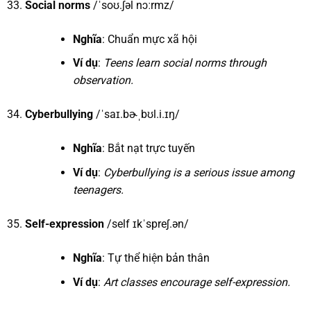
Social norms
/ˈsoʊ.ʃəl nɔːrmz/
Nghĩa
: Chuẩn mực xã hội
Ví dụ
:
Teens learn social norms through
observation.
Cyberbullying
/ˈsaɪ.bɚˌbʊl.i.ɪŋ/
Nghĩa
: Bắt nạt trực tuyến
Ví dụ
:
Cyberbullying is a serious issue among
teenagers.
Self-expression
/self ɪkˈspreʃ.ən/
Nghĩa
: Tự thể hiện bản thân
Ví dụ
:
Art classes encourage self-expression.