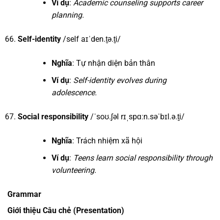
Ví dụ
:
Academic counseling supports career
planning.
Self-identity
/self aɪˈden.t̬ə.t̬i/
Nghĩa
: Tự nhận diện bản thân
Ví dụ
:
Self-identity evolves during
adolescence.
Social responsibility
/ˈsoʊ.ʃəl rɪˌspɑːn.səˈbɪl.ə.t̬i/
Nghĩa
: Trách nhiệm xã hội
Ví dụ
:
Teens learn social responsibility through
volunteering.
Grammar
Giới thiệu Câu chẻ (Presentation)