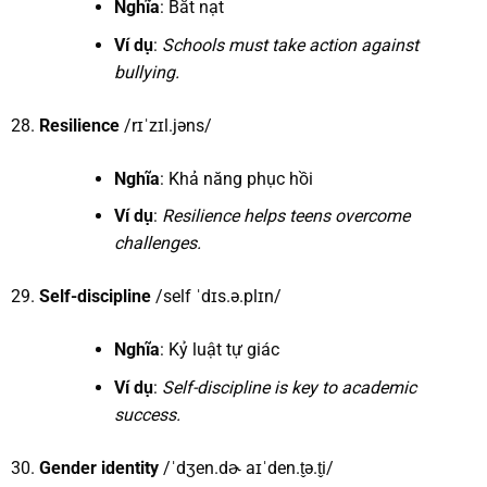
Nghĩa
: Bắt nạt
Ví dụ
:
Schools must take action against
bullying.
Resilience
/rɪˈzɪl.jəns/
Nghĩa
: Khả năng phục hồi
Ví dụ
:
Resilience helps teens overcome
challenges.
Self-discipline
/self ˈdɪs.ə.plɪn/
Nghĩa
: Kỷ luật tự giác
Ví dụ
:
Self-discipline is key to academic
success.
Gender identity
/ˈdʒen.dɚ aɪˈden.t̬ə.t̬i/