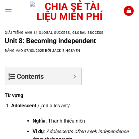
Bỏ
qua
nội
dung
GIẢI TIẾNG ANH 11 GLOBAL SUCCESS
,
GLOBAL SUCCESS
Unit 8: Becoming independent
ĐĂNG VÀO
07/03/2025
BỞI
JACKIE NGUYEN
Contents
Từ vựng
Adolescent
/ˌæd.əˈles.ənt/
Nghĩa
: Thanh thiếu niên
Ví dụ
:
Adolescents often seek independence