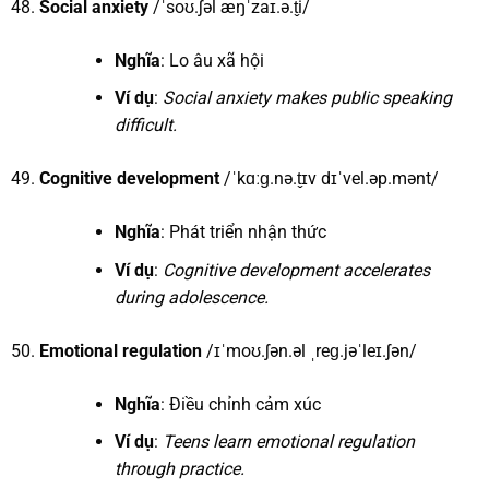
Social anxiety
/ˈsoʊ.ʃəl æŋˈzaɪ.ə.t̬i/
Nghĩa
: Lo âu xã hội
Ví dụ
:
Social anxiety makes public speaking
difficult.
Cognitive development
/ˈkɑːɡ.nə.t̬ɪv dɪˈvel.əp.mənt/
Nghĩa
: Phát triển nhận thức
Ví dụ
:
Cognitive development accelerates
during adolescence.
Emotional regulation
/ɪˈmoʊ.ʃən.əl ˌreɡ.jəˈleɪ.ʃən/
Nghĩa
: Điều chỉnh cảm xúc
Ví dụ
:
Teens learn emotional regulation
through practice.