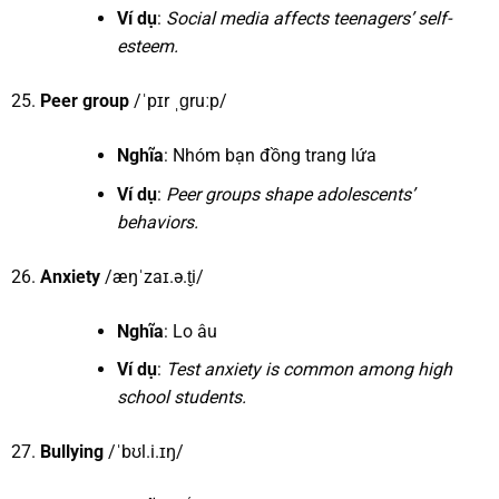
Ví dụ
:
Social media affects teenagers’ self-
esteem.
Peer group
/ˈpɪr ˌɡruːp/
Nghĩa
: Nhóm bạn đồng trang lứa
Ví dụ
:
Peer groups shape adolescents’
behaviors.
Anxiety
/æŋˈzaɪ.ə.t̬i/
Nghĩa
: Lo âu
Ví dụ
:
Test anxiety is common among high
school students.
Bullying
/ˈbʊl.i.ɪŋ/