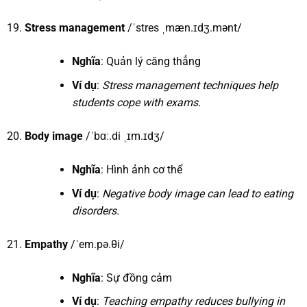
Stress management
/ˈstres ˌmæn.ɪdʒ.mənt/
Nghĩa
: Quản lý căng thẳng
Ví dụ
:
Stress management techniques help
students cope with exams.
Body image
/ˈbɑː.di ˌɪm.ɪdʒ/
Nghĩa
: Hình ảnh cơ thể
Ví dụ
:
Negative body image can lead to eating
disorders.
Empathy
/ˈem.pə.θi/
Nghĩa
: Sự đồng cảm
Ví dụ
:
Teaching empathy reduces bullying in