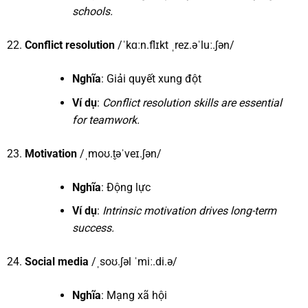
schools.
Conflict resolution
/ˈkɑːn.flɪkt ˌrez.əˈluː.ʃən/
Nghĩa
: Giải quyết xung đột
Ví dụ
:
Conflict resolution skills are essential
for teamwork.
Motivation
/ˌmoʊ.t̬əˈveɪ.ʃən/
Nghĩa
: Động lực
Ví dụ
:
Intrinsic motivation drives long-term
success.
Social media
/ˌsoʊ.ʃəl ˈmiː.di.ə/
Nghĩa
: Mạng xã hội