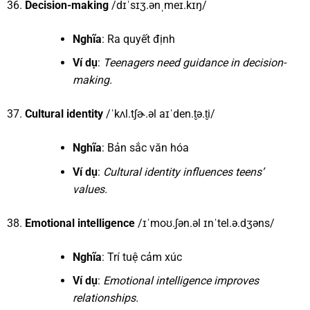
Decision-making
/dɪˈsɪʒ.ənˌmeɪ.kɪŋ/
Nghĩa
: Ra quyết định
Ví dụ
:
Teenagers need guidance in decision-
making.
Cultural identity
/ˈkʌl.tʃɚ.əl aɪˈden.t̬ə.t̬i/
Nghĩa
: Bản sắc văn hóa
Ví dụ
:
Cultural identity influences teens’
values.
Emotional intelligence
/ɪˈmoʊ.ʃən.əl ɪnˈtel.ə.dʒəns/
Nghĩa
: Trí tuệ cảm xúc
Ví dụ
:
Emotional intelligence improves
relationships.