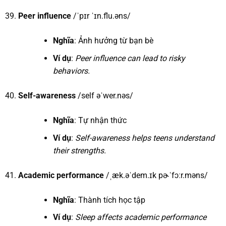
Peer influence
/ˈpɪr ˈɪn.flu.əns/
Nghĩa
: Ảnh hưởng từ bạn bè
Ví dụ
:
Peer influence can lead to risky
behaviors.
Self-awareness
/self əˈwer.nəs/
Nghĩa
: Tự nhận thức
Ví dụ
:
Self-awareness helps teens understand
their strengths.
Academic performance
/ˌæk.əˈdem.ɪk pɚˈfɔːr.məns/
Nghĩa
: Thành tích học tập
Ví dụ
:
Sleep affects academic performance