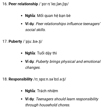
Peer relationship
/ˈpɪr rɪˈleɪ.ʃən.ʃɪp/
Nghĩa
: Mối quan hệ bạn bè
Ví dụ
:
Peer relationships influence teenagers’
social skills.
Puberty
/ˈpjuː.bɚ.t̬i/
Nghĩa
: Tuổi dậy thì
Ví dụ
:
Puberty brings physical and emotional
changes.
Responsibility
/rɪˌspɑːn.səˈbɪl.ə.t̬i/
Nghĩa
: Trách nhiệm
Ví dụ
:
Teenagers should learn responsibility
through household chores.