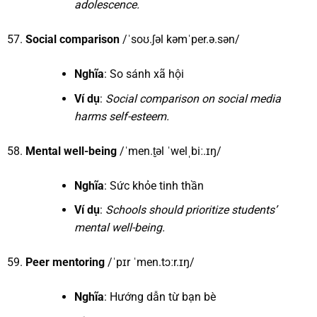
adolescence.
Social comparison
/ˈsoʊ.ʃəl kəmˈper.ə.sən/
Nghĩa
: So sánh xã hội
Ví dụ
:
Social comparison on social media
harms self-esteem.
Mental well-being
/ˈmen.t̬əl ˈwelˌbiː.ɪŋ/
Nghĩa
: Sức khỏe tinh thần
Ví dụ
:
Schools should prioritize students’
mental well-being.
Peer mentoring
/ˈpɪr ˈmen.tɔːr.ɪŋ/
Nghĩa
: Hướng dẫn từ bạn bè