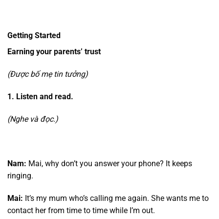
Getting Started
Earning your parents’ trust
(Được bố mẹ tin tưởng)
1. Listen and read.
(Nghe và đọc.)
Nam:
Mai, why don’t you answer your phone? It keeps
ringing.
Mai:
It’s my mum who’s calling me again. She wants me to
contact her from time to time while I’m out.