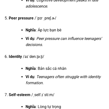
Ví dụ
:
Cognitive development peaks in late
adolescence.
Peer pressure
/ˈpɪr ˌpreʃ.ɚ/
Nghĩa
: Áp lực bạn bè
Ví dụ
:
Peer pressure can influence teenagers’
decisions.
Identity
/aɪˈden.t̬ə.t̬i/
Nghĩa
: Bản sắc cá nhân
Ví dụ
:
Teenagers often struggle with identity
formation.
Self-esteem
/ˌself.ɪˈstiːm/
Nghĩa
: Lòng tự trọng