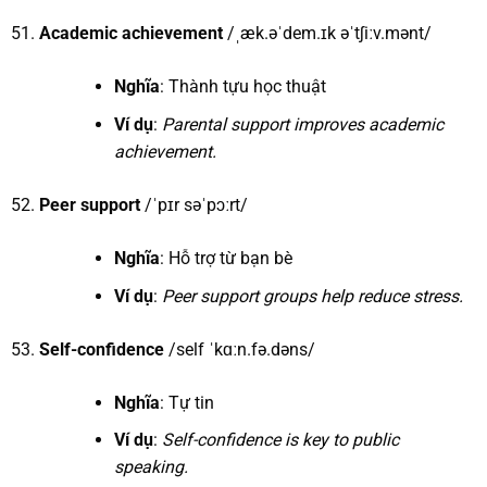
Academic achievement
/ˌæk.əˈdem.ɪk əˈtʃiːv.mənt/
Nghĩa
: Thành tựu học thuật
Ví dụ
:
Parental support improves academic
achievement.
Peer support
/ˈpɪr səˈpɔːrt/
Nghĩa
: Hỗ trợ từ bạn bè
Ví dụ
:
Peer support groups help reduce stress.
Self-confidence
/self ˈkɑːn.fə.dəns/
Nghĩa
: Tự tin
Ví dụ
:
Self-confidence is key to public
speaking.