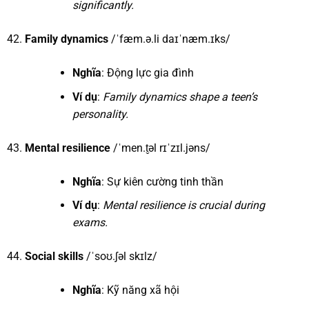
significantly.
Family dynamics
/ˈfæm.ə.li daɪˈnæm.ɪks/
Nghĩa
: Động lực gia đình
Ví dụ
:
Family dynamics shape a teen’s
personality.
Mental resilience
/ˈmen.t̬əl rɪˈzɪl.jəns/
Nghĩa
: Sự kiên cường tinh thần
Ví dụ
:
Mental resilience is crucial during
exams.
Social skills
/ˈsoʊ.ʃəl skɪlz/
Nghĩa
: Kỹ năng xã hội