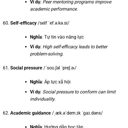
Ví dụ
:
Peer mentoring programs improve
academic performance.
Self-efficacy
/self ˈef.ə.kə.si/
Nghĩa
: Tự tin vào năng lực
Ví dụ
:
High self-efficacy leads to better
problem-solving.
Social pressure
/ˈsoʊ.ʃəl ˈpreʃ.ɚ/
Nghĩa
: Áp lực xã hội
Ví dụ
:
Social pressure to conform can limit
individuality.
Academic guidance
/ˌæk.əˈdem.ɪk ˈɡaɪ.dəns/
Nghĩa
: Hướng dẫn học tập