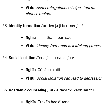
Ví dụ
:
Academic guidance helps students
choose majors.
Identity formation
/aɪˈden.t̬ə.t̬i fɔːrˈmeɪ.ʃən/
Nghĩa
: Hình thành bản sắc
Ví dụ
:
Identity formation is a lifelong process.
Social isolation
/ˈsoʊ.ʃəl ˌaɪ.səˈleɪ.ʃən/
Nghĩa
: Cô lập xã hội
Ví dụ
:
Social isolation can lead to depression.
Academic counseling
/ˌæk.əˈdem.ɪk ˈkaʊn.səl.ɪŋ/
Nghĩa
: Tư vấn học đường