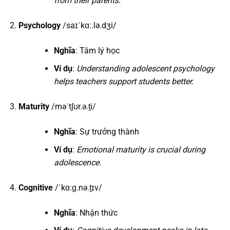
from their parents.
Psychology
/saɪˈkɑː.lə.dʒi/
Nghĩa
: Tâm lý học
Ví dụ
:
Understanding adolescent psychology
helps teachers support students better.
Maturity
/məˈtʃʊr.ə.t̬i/
Nghĩa
: Sự trưởng thành
Ví dụ
:
Emotional maturity is crucial during
adolescence.
Cognitive
/ˈkɑːɡ.nə.t̬ɪv/
Nghĩa
: Nhận thức