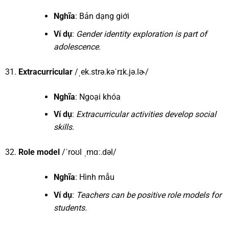
Nghĩa
: Bản dạng giới
Ví dụ
:
Gender identity exploration is part of
adolescence.
Extracurricular
/ˌek.strə.kəˈrɪk.jə.lɚ/
Nghĩa
: Ngoại khóa
Ví dụ
:
Extracurricular activities develop social
skills.
Role model
/ˈroʊl ˌmɑː.dəl/
Nghĩa
: Hình mẫu
Ví dụ
:
Teachers can be positive role models for
students.