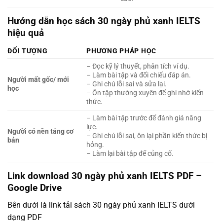
Hướng dẫn học sách 30 ngày phủ xanh IELTS
hiệu quả
ĐỐI TƯỢNG
PHƯƠNG PHÁP HỌC
– Đọc kỹ lý thuyết, phân tích ví dụ.
– Làm bài tập và đối chiếu đáp án.
Người mất gốc/ mới
– Ghi chú lỗi sai và sửa lại.
học
– Ôn tập thường xuyên để ghi nhớ kiến
thức.
– Làm bài tập trước để đánh giá năng
lực.
Người có nền tảng cơ
– Ghi chú lỗi sai, ôn lại phần kiến thức bị
bản
hỏng.
– Làm lại bài tập để củng cố.
Link download 30 ngày phủ xanh IELTS PDF –
Google Drive
Bên dưới là link tải sách 30 ngày phủ xanh IELTS dưới
dạng PDF