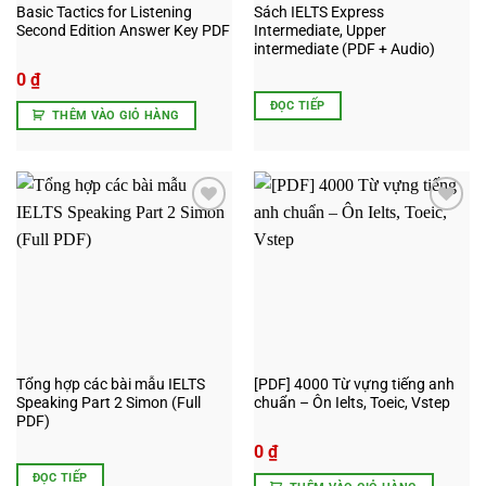
Basic Tactics for Listening
Sách IELTS Express
Second Edition Answer Key PDF
Intermediate, Upper
intermediate (PDF + Audio)
0
₫
ĐỌC TIẾP
THÊM VÀO GIỎ HÀNG
Add to
Add to
wishlist
wishlist
Tổng hợp các bài mẫu IELTS
[PDF] 4000 Từ vựng tiếng anh
Speaking Part 2 Simon (Full
chuẩn – Ôn Ielts, Toeic, Vstep
PDF)
0
₫
ĐỌC TIẾP