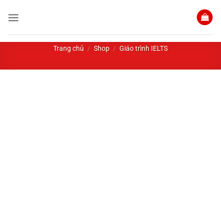
Bỏ
qua
nội
dung
Trang chủ
/
Shop
/
Giáo trình IELTS