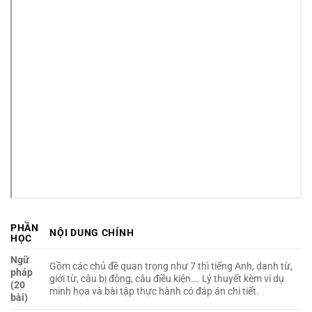
PHẦN
NỘI DUNG CHÍNH
HỌC
Ngữ
Gồm các chủ đề quan trọng như 7 thì tiếng Anh, danh từ,
pháp
giới từ, câu bị động, câu điều kiện…. Lý thuyết kèm ví dụ
(20
minh họa và bài tập thực hành có đáp án chi tiết.
bài)