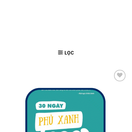
LỌC
Add to
wishlist