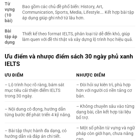
Từ
Bao gồm các chủ đề phổ biến: History, Art,
vựng
Communication, Sports, Media, Lifestyle…. Kết hợp bài tập
(10
áp dụng giúp ghi nhớ từ lâu hơn.
bài)
Bài
Thiết kế theo format IELTS, phân loại từ dễ đến khó, giúp
tập áp
làm quen với đề thi thật và xây dựng lộ trình học hiệu quả.
dụng
Ưu điểm và nhược điểm sách 30 ngày phủ xanh
IELTS
ƯU ĐIỂM
NHƯỢC ĐIỂM
– Lộ trình học rõ ràng, bám sát
– Đòi hỏi sự kiên trì, phù hợp
mục tiêu cải thiện điểm IELTS
hơn với người có nền tảng cơ
trong 30 ngày.
bản.
– Không chuyên sâu vào từng
– Nội dung cô đọng, hướng dẫn
dạng bài, cần kết hợp tài liệu
từng bước để phát triển 4 kỹ năng.
bổ trợ.
– Một số phần từ vựng và ngữ
– Bài tập thực hành đa dạng, có
pháp còn giới hạn, chưa nâng
hướng dẫn và đáp án chi tiết.
cao.