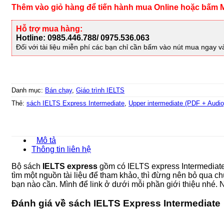
Thêm vào giỏ hàng để tiến hành mua Online hoặc bấm M
Hỗ trợ mua hàng:
Hotline: 0985.446.788/ 0975.536.063
Đối với tài liệu miễn phí các bạn chỉ cần bấm vào nút mua ngay v
Danh mục:
Bán chạy
,
Giáo trình IELTS
Thẻ:
sách IELTS Express Intermediate
,
Upper intermediate (PDF + Audio
Mô tả
Thông tin liên hệ
Bộ sách
IELTS express
gồm có IELTS express Intermediat
tìm một nguồn tài liệu để tham khảo, thì đừng nên bỏ qua c
bạn nào cần. Mình để link ở dưới mỗi phần giới thiệu nhé. 
Đánh giá về sách IELTS Express Intermediate