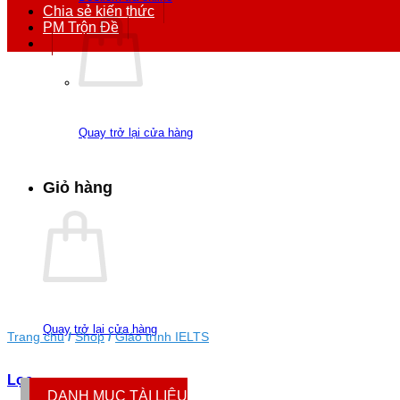
Chia sẻ kiến thức
PM Trộn Đề
Quay trở lại cửa hàng
Giỏ hàng
Quay trở lại cửa hàng
Trang chủ
/
Shop
/
Giáo trình IELTS
Lọc
DANH MỤC TÀI LIỆU