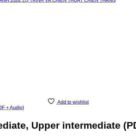
NH 2026: LỘ TRÌNH VÀ CHIẾN THUẬT CHIẾN THẮNG
Add to wishlist
diate, Upper intermediate (P