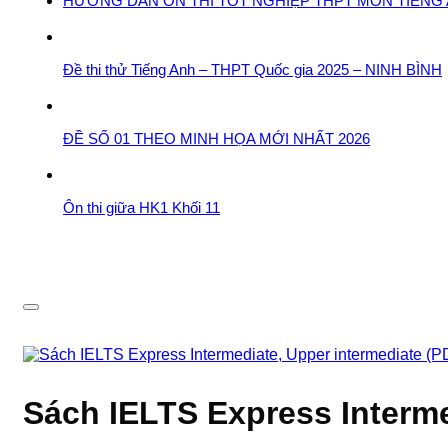
HƯỚNG DẪN ÔN THI TỐT NGHIỆP THPT MÔN TIẾNG A
Đề thi thử Tiếng Anh – THPT Quốc gia 2025 – NINH BÌNH
ĐỀ SỐ 01 THEO MINH HỌA MỚI NHẤT 2026
Ôn thi giữa HK1 Khối 11
Sách IELTS Express Interme