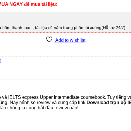
UA NGAY để mua tài liệu:
à bấm thanh toán , tài liệu sẽ nằm trong phần tải xuống(Hỗ trợ 24/7)
Add to wishlist
)
e và IELTS express Upper Intermediate coursebook. Tuy tiếng
húng. Nay mình sẽ review và cung cấp link
Download trọn bộ I
Nào chúng ta cùng bắt đầu review nào!