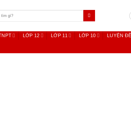
 TNPT
LỚP 12
LỚP 11
LỚP 10
LUYỆN ĐỀ