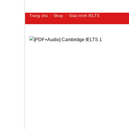
Trang chủ
/
Shop
/
Giáo trình IELTS
Add to
wishlist