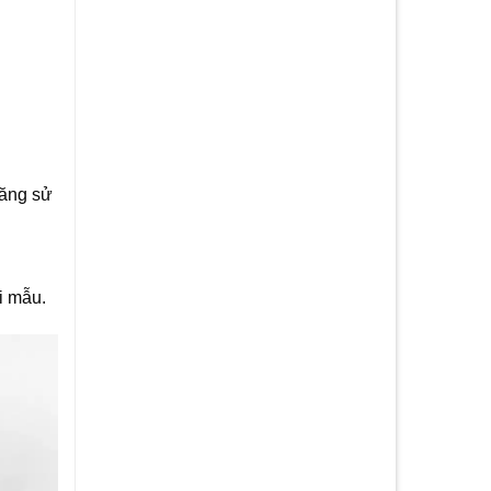
năng sử
i mẫu.