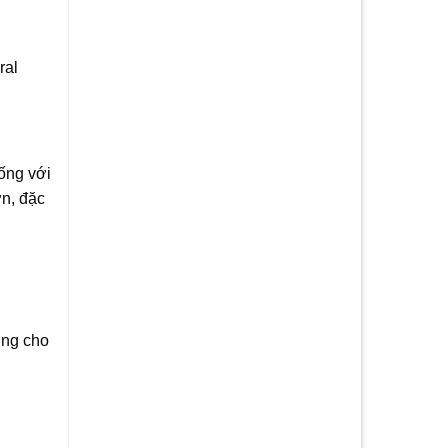
ral
ống với
ớn, đặc
ing cho