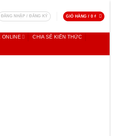
ĐĂNG NHẬP / ĐĂNG KÝ
GIỎ HÀNG /
0
₫
 ONLINE
CHIA SẺ KIẾN THỨC