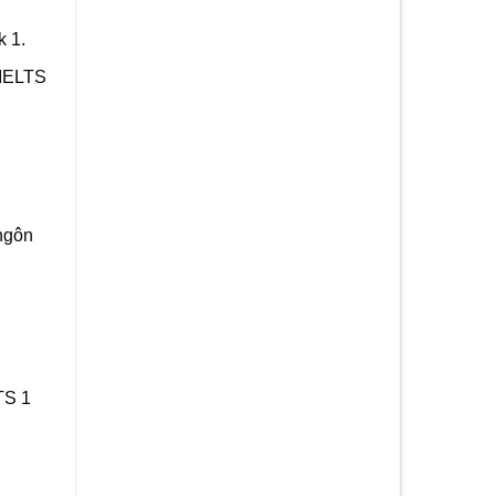
k 1.
 IELTS
ngôn
TS 1