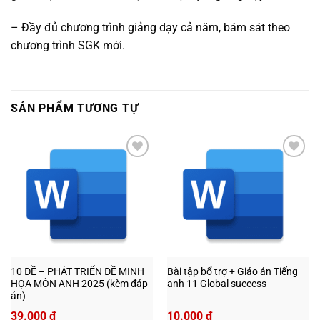
– Đầy đủ chương trình giảng dạy cả năm, bám sát theo
chương trình SGK mới.
SẢN PHẨM TƯƠNG TỰ
Add to
Add to
wishlist
wishlist
10 ĐỀ – PHÁT TRIỂN ĐỀ MINH
Bài tập bổ trợ + Giáo án Tiếng
HỌA MÔN ANH 2025 (kèm đáp
anh 11 Global success
án)
39.000
₫
10.000
₫